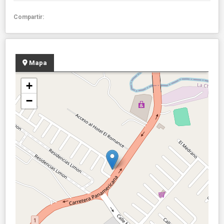
Compartir:
Mapa
+
−