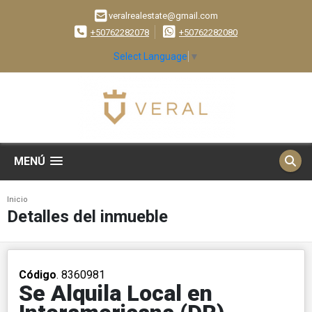
veralrealestate@gmail.com
+50762282078
+50762282080
Select Language
▼
MENÚ
Inicio
Detalles del inmueble
Código
. 8360981
Se Alquila Local en