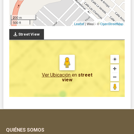
200 m
500 ft
Leaflet
| Wasi - ©
OpenStreetMap
Street View
Ver Ubicación
en
street
view
QUIÉNES SOMOS