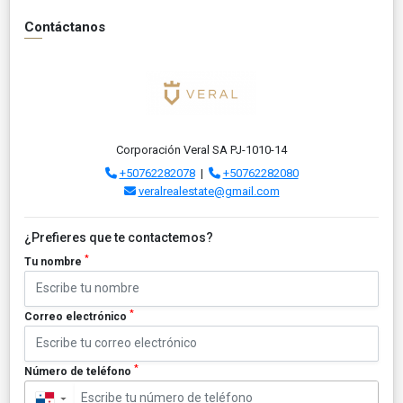
Contáctanos
Corporación Veral SA PJ-1010-14
+50762282078
|
+50762282080
veralrealestate@gmail.com
¿Prefieres que te contactemos?
*
Tu nombre
*
Correo electrónico
*
Número de teléfono
▼