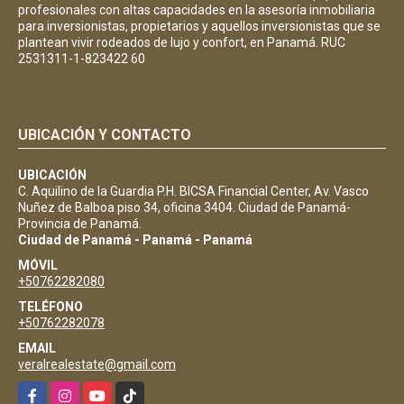
profesionales con altas capacidades en la asesoría inmobiliaria
para inversionistas, propietarios y aquellos inversionistas que se
plantean vivir rodeados de lujo y confort, en Panamá. RUC
2531311-1-823422 60
UBICACIÓN Y CONTACTO
UBICACIÓN
C. Aquilino de la Guardia P.H. BICSA Financial Center, Av. Vasco
Nuñez de Balboa piso 34, oficina 3404. Ciudad de Panamá-
Provincia de Panamá.
Ciudad de Panamá - Panamá - Panamá
MÓVIL
+50762282080
TELÉFONO
+50762282078
EMAIL
veralrealestate@gmail.com
Facebook
Instagram
YouTube
TikTok