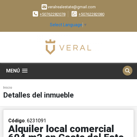
veralrealestate@gmail.com
+50762282078
+50762282080
Select Language
▼
MENÚ
Inicio
Detalles del inmueble
Código
. 6231091
Alquiler local comercial