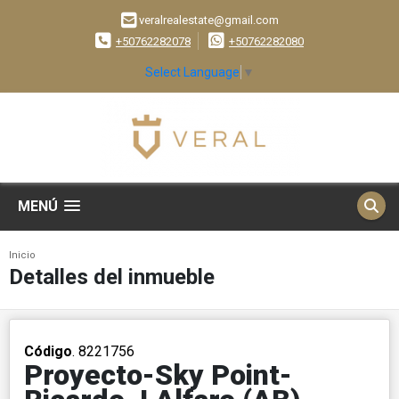
veralrealestate@gmail.com
+50762282078
+50762282080
Select Language
▼
MENÚ
Inicio
Detalles del inmueble
Código
. 8221756
Proyecto-Sky Point-