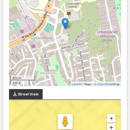
200 m
500 ft
Leaflet
| Wasi - ©
OpenStreetMap
Street View