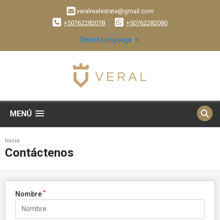
veralrealestate@gmail.com
+50762282078
+50762282080
Select Language
▼
MENÚ
Inicio
Contáctenos
*
Nombre