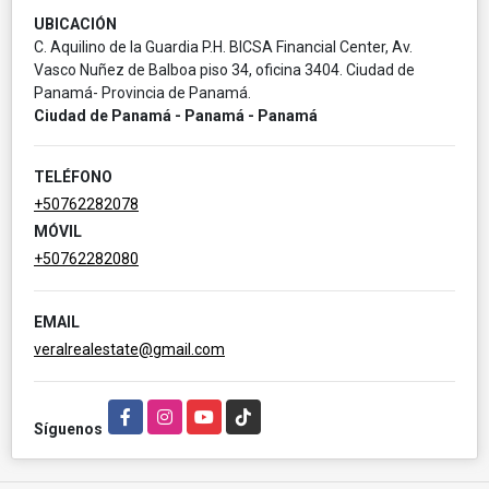
UBICACIÓN
C. Aquilino de la Guardia P.H. BICSA Financial Center, Av.
Vasco Nuñez de Balboa piso 34, oficina 3404. Ciudad de
Panamá- Provincia de Panamá.
Ciudad de Panamá - Panamá - Panamá
TELÉFONO
+50762282078
MÓVIL
+50762282080
EMAIL
veralrealestate@gmail.com
Facebook
Instagram
YouTube
TikTok
Síguenos