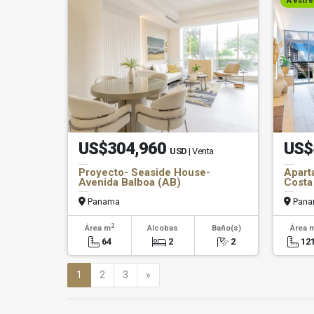
A estre
US$304,960
US$
USD
| Venta
Proyecto- Seaside House-
Apart
Avenida Balboa (AB)
Costa
Panama
Pana
2
Área m
Alcobas
Baño(s)
Área 
64
2
2
121
Siguiente
1
2
3
»