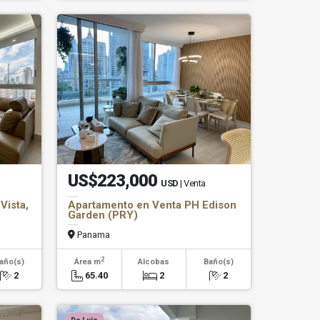
US$223,000
USD
| Venta
Vista,
Apartamento en Venta PH Edison
Garden (PRY)
Panama
2
año(s)
Área m
Alcobas
Baño(s)
2
65.40
2
2