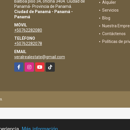
Balboa piso 34, oficina 3404. Ciudad de
Alquiler
Panamá- Provincia de Panamá.
Servicios
Ciudad de Panamá - Panamá -
Panamá
Blog
MÓVIL
Nuestra Empre
+50762282080
Contáctenos
TELÉFONO
Políticas de pr
+50762282078
EMAIL
veralrealestate@gmail.com
Facebook
Instagram
YouTube
TikTok
s.
periencia.
Más información