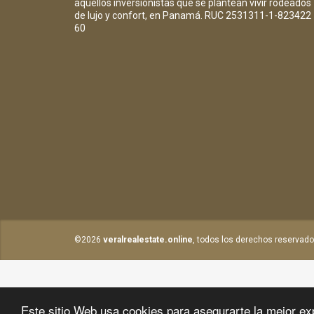
aquellos inversionistas que se plantean vivir rodeados
de lujo y confort, en Panamá. RUC 2531311-1-823422
60
©2026
veralrealestate.online
, todos los derechos reservado
Este sitio Web usa cookies para asegurarte la mejor ex