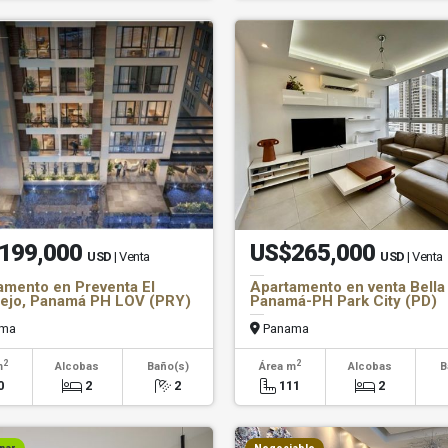
199,000
US$265,000
USD
| Venta
USD
| Venta
amento en Preventa El
Apartamento en venta Bella 
ejo, Panamá PH LOV (PRY)
Panamá-PH Park City (PD)
ma
Panama
2
2
m
Alcobas
Baño(s)
Área m
Alcobas
B
0
2
2
111
2