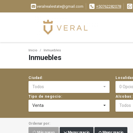
veralrealestate@gmail.com
+50762282078
Inicio
Inmuebles
Inmuebles
Ciudad:
Localida
Todos
0 Opci
Tipo de negocio:
Alcobas:
Venta
Todos
Ordenar por:
Más nuevo
Menor precio
Mayor precio