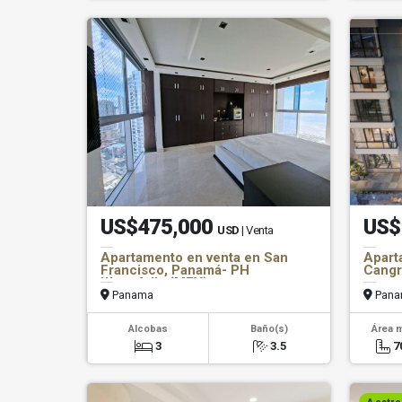
US$475,000
US$
USD
| Venta
Apartamento en venta en San
Apart
Francisco, Panamá- PH
Cangr
Waterfalls (MFV)
Panama
Pana
Alcobas
Baño(s)
Área 
3
3.5
7