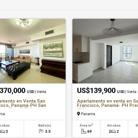
370,000
US$139,900
USD
| Venta
USD
| Venta
amento en Venta San
Apartamento en venta en S
isco, Panamá-PH San
Francisco, Panamá- PH Pr
isco Bay (MFV)
(PD)
ma
Panama
2
lcobas
Baño(s)
Área m
Alcobas
B
3
3.5
69
2