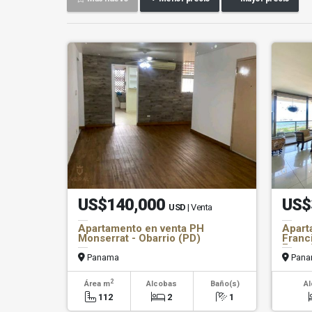
US$140,000
US$
USD
| Venta
Apartamento en venta PH
Apart
Monserrat - Obarrio (PD)
Franc
Franc
Panama
Pana
2
Área m
Alcobas
Baño(s)
A
112
2
1