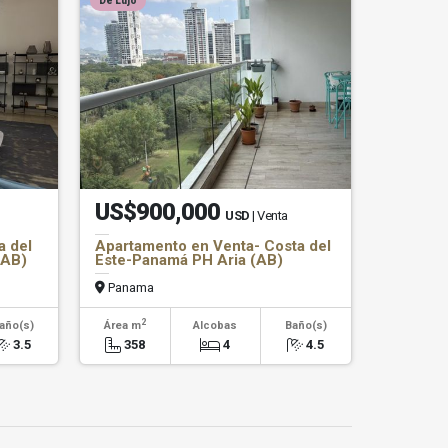
De Lujo
US$900,000
USD
| Venta
a del
Apartamento en Venta- Costa del
(AB)
Este-Panamá PH Aria (AB)
Panama
2
año(s)
Área m
Alcobas
Baño(s)
3.5
358
4
4.5