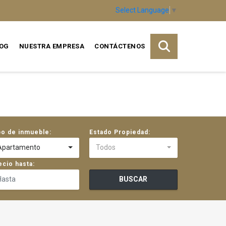
Select Language
▼
OG
NUESTRA EMPRESA
CONTÁCTENOS
po de inmueble:
Estado Propiedad:
Apartamento
Todos
ecio hasta:
BUSCAR