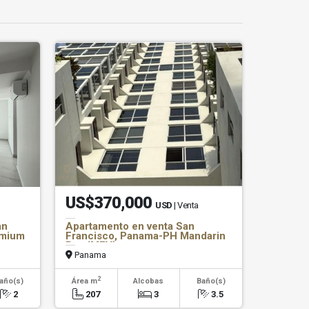
US$370,000
USD
| Venta
an
Apartamento en venta San
emium
Francisco, Panama-PH Mandarin
Bay (MFV)
Panama
2
año(s)
Área m
Alcobas
Baño(s)
2
207
3
3.5