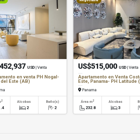
nar
Negociable
452,937
US$515,000
USD
| Venta
USD
| Venta
amento en venta PH Nogal-
Apartamento en Venta Cost
 del Este (AB)
Este, Panama- PH Latitude 
ma
Panama
2
2
m
Alcobas
Baño(s)
Área m
Alcobas
B
.4
2
2
232.8
3