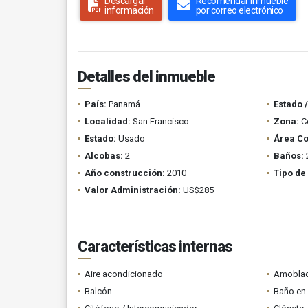
Descargar
Recomendar inmueble
información
por correo electrónico
Detalles del inmueble
País:
Panamá
Estado 
Localidad:
San Francisco
Zona:
C
Estado:
Usado
Área Co
Alcobas:
2
Baños:
Año construcción:
2010
Tipo de
Valor Administración:
US$285
Características internas
Aire acondicionado
Amobla
Balcón
Baño en 