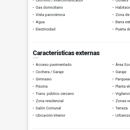
Citófono / Intercomunicador
Clósets
Gas domiciliario
Habitaci
Vista panorámica
Zona de 
Agua
Barra es
Electricidad
Puerta d
Características externas
Acceso pavimentado
Área Soc
Cochera / Garaje
Garaje
Gimnasio
Parquead
Piscina
Planta el
Trans. público cercano
Vigilanc
Zona residencial
Zonas v
Salón Comunal
Terraza
Ubicación Interior
Urbaniza