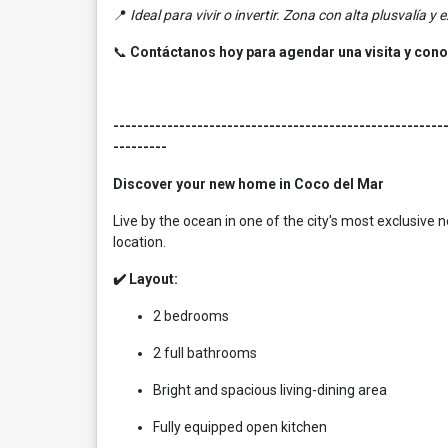
📍
Ideal para vivir o invertir. Zona con alta plusvalía y
📞
Contáctanos hoy para agendar una visita y cono
-------------------------------------------------------
---------
Discover your new home in Coco del Mar
Live by the ocean in one of the city's most exclusiv
location.
✔️ Layout:
2 bedrooms
2 full bathrooms
Bright and spacious living-dining area
Fully equipped open kitchen