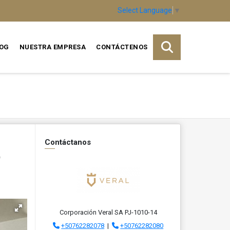
Select Language
▼
OG
NUESTRA EMPRESA
CONTÁCTENOS
Contáctanos
o
Corporación Veral SA PJ-1010-14
+50762282078
|
+50762282080