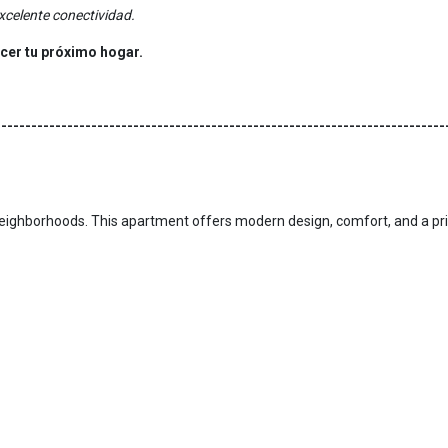
 excelente conectividad.
cer tu próximo hogar.
---------------------------------------------------------------------------
e neighborhoods. This apartment offers modern design, comfort, and a p