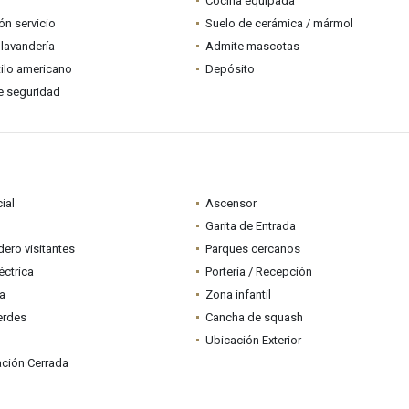
Cocina equipada
ón servicio
Suelo de cerámica / mármol
lavandería
Admite mascotas
tilo americano
Depósito
e seguridad
ial
Ascensor
Garita de Entrada
ero visitantes
Parques cercanos
éctrica
Portería / Recepción
ia
Zona infantil
erdes
Cancha de squash
Ubicación Exterior
ción Cerrada