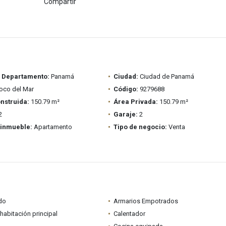
Compartir
/ Departamento:
Panamá
Ciudad:
Ciudad de Panamá
oco del Mar
Código:
9279688
nstruida:
150.79 m²
Área Privada:
150.79 m²
2
Garaje:
2
 inmueble:
Apartamento
Tipo de negocio:
Venta
do
Armarios Empotrados
habitación principal
Calentador