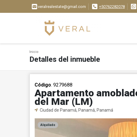
veralrealestate@gmail.com
+50762282078
Inicio
Detalles del inmueble
Código
. 9279688
Apartamento amoblado
del Mar (LM)
Ciudad de Panamá, Panamá, Panamá
Alquilado