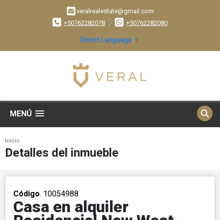
veralrealestate@gmail.com
+50762282078
+50762282080
Select Language
▼
MENÚ
Inicio
Detalles del inmueble
Código
. 10054988
Casa en alquiler