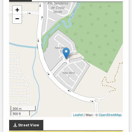
+
−
200 m
500 ft
Leaflet
| Wasi - ©
OpenStreetMap
Street View