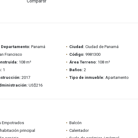
Compartir
/ Departamento:
Panamá
Ciudad:
Ciudad de Panamá
n Francisco
Código:
9981300
nstruida:
108 m²
Área Terreno:
108 m²
:
1
Baños:
2
strucción:
2017
Tipo de inmueble:
Apartamento
dministración:
US$216
s Empotrados
Balcón
habitación principal
Calentador