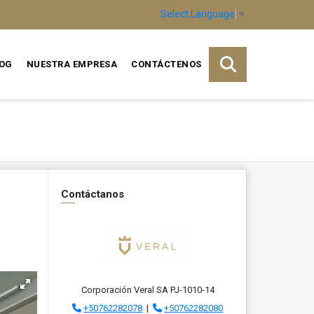
Select Language
▼
OG
NUESTRA EMPRESA
CONTÁCTENOS
Contáctanos
Corporación Veral SA PJ-1010-14
+50762282078
|
+50762282080