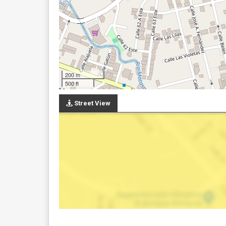
200 m
500 ft
Street View