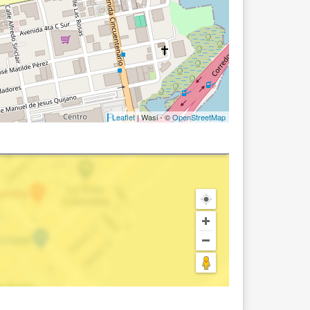
Leaflet
| Wasi - ©
OpenStreetMap