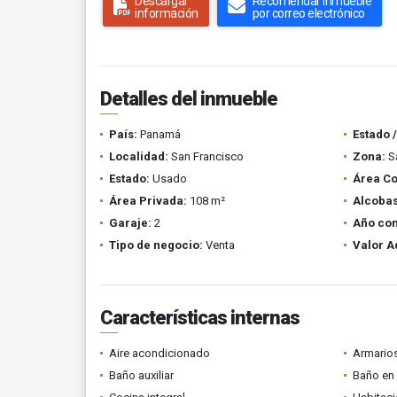
Descargar
Recomendar inmueble
información
por correo electrónico
Detalles del inmueble
País:
Panamá
Estado 
Localidad:
San Francisco
Zona:
Sa
Estado:
Usado
Área Co
Área Privada:
108 m²
Alcobas
Garaje:
2
Año con
Tipo de negocio:
Venta
Valor A
Características internas
Aire acondicionado
Armario
Baño auxiliar
Baño en 