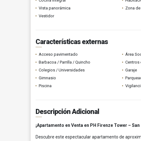
Cocina integral
Habitaci
Vista panorámica
Zona de 
Vestidor
Características externas
Acceso pavimentado
Área Soc
Barbacoa / Parrilla / Quincho
Centros 
Colegios / Universidades
Garaje
Gimnasio
Parquead
Piscina
Vigilanc
Descripción Adicional
¡Apartamento en Venta en PH Firenze Tower – San
Descubre este espectacular apartamento de aprox