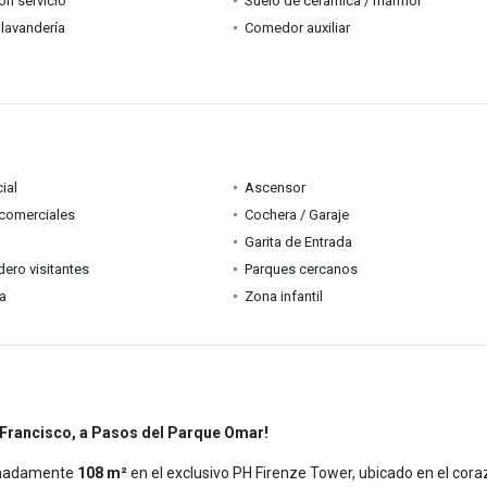
ón servicio
Suelo de cerámica / mármol
lavandería
Comedor auxiliar
ial
Ascensor
comerciales
Cochera / Garaje
Garita de Entrada
ero visitantes
Parques cercanos
ia
Zona infantil
 Francisco, a Pasos del Parque Omar!
imadamente
108 m²
en el exclusivo PH Firenze Tower, ubicado en el cor