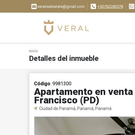
veralrealestate@gmail.com
+50762282078
Inicio
Detalles del inmueble
Código
. 9981300
Apartamento en venta 
Francisco (PD)
Ciudad de Panamá, Panamá, Panamá