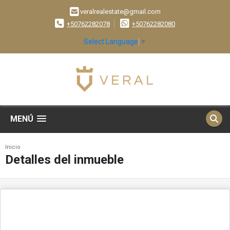
veralrealestate@gmail.com
+50762282078
+50762282080
Select Language
▼
MENÚ
Inicio
Detalles del inmueble