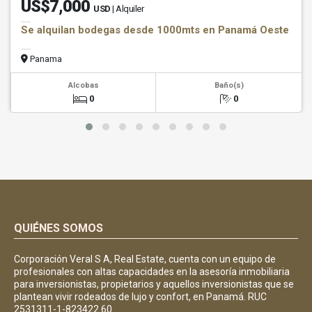
US$7,000
USD
| Alquiler
Se alquilan bodegas desde 1000mts en Panamá Oeste
Panama
Alcobas
Baño(s)
0
0
QUIÉNES SOMOS
Corporación Veral S A, Real Estate, cuenta con un equipo de
profesionales con altas capacidades en la asesoría inmobiliaria
para inversionistas, propietarios y aquellos inversionistas que se
plantean vivir rodeados de lujo y confort, en Panamá. RUC
2531311-1-823422 60