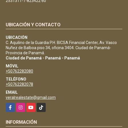
2531311-1-823422 60
UBICACIÓN Y CONTACTO
UBICACIÓN
C. Aquilino de la Guardia P.H. BICSA Financial Center, Av. Vasco
Nuñez de Balboa piso 34, oficina 3404. Ciudad de Panamá-
Provincia de Panamá.
Ciudad de Panamá - Panamá - Panamá
MÓVIL
+50762282080
TELÉFONO
+50762282078
EMAIL
veralrealestate@gmail.com
Facebook
Instagram
YouTube
TikTok
INFORMACIÓN