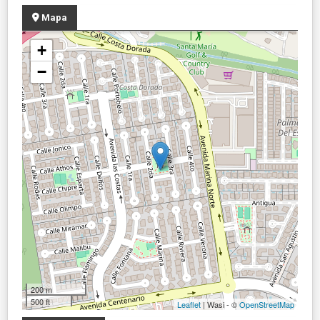
Mapa
+
−
200 m
500 ft
Leaflet
| Wasi - ©
OpenStreetMap