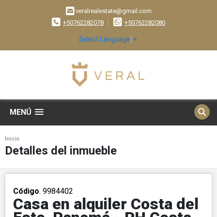
veralrealestate@gmail.com
+50762282078
+50762282080
Select Language
▼
MENÚ
Inicio
Detalles del inmueble
Código
. 9984402
Casa en alquiler Costa del