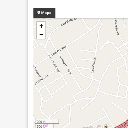
Mapa
+
−
200 m
500 ft