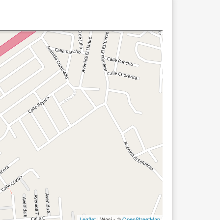
Leaflet
| Wasi - ©
OpenStreetMap