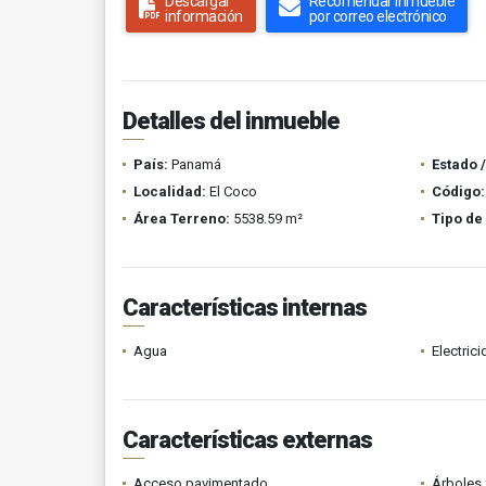
Descargar
Recomendar inmueble
información
por correo electrónico
Detalles del inmueble
País:
Panamá
Estado 
Localidad:
El Coco
Código:
Área Terreno:
5538.59 m²
Tipo de
Características internas
Agua
Electric
Características externas
Acceso pavimentado
Árboles 