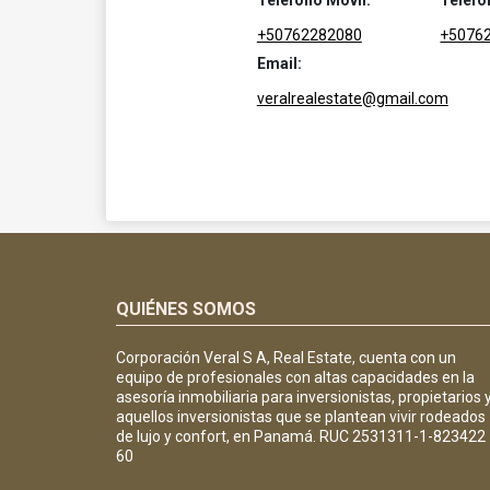
Teléfono Móvil:
Teléfo
+50762282080
+5076
Email:
veralrealestate@gmail.com
QUIÉNES SOMOS
Corporación Veral S A, Real Estate, cuenta con un
equipo de profesionales con altas capacidades en la
asesoría inmobiliaria para inversionistas, propietarios 
aquellos inversionistas que se plantean vivir rodeados
de lujo y confort, en Panamá. RUC 2531311-1-823422
60