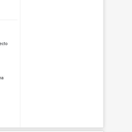
yecto
na