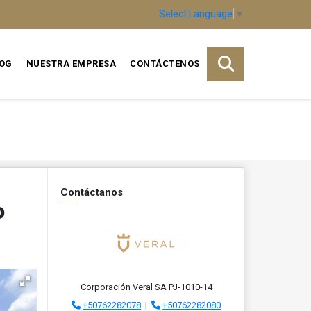
Select Language
▼
OG
NUESTRA EMPRESA
CONTÁCTENOS
Contáctanos
o
Corporación Veral SA PJ-1010-14
+50762282078
|
+50762282080