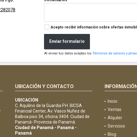
no Fijo:
2282078
Acepto recibir información sobre ofertas inmobil
Enviar formulario
Al enviar tus datos aceptas los
Términos de servicio y priva
UBICACIÓN Y CONTACTO
INFORMACIÓ
UBICACIÓN
Inicio
C. Aquilino de la Guardia P.H. BICSA
Ventas
y
Financial Center, Av. Vasco Nuñez de
Balboa piso 34, oficina 3404. Ciudad de
Alquiler
Panamá- Provincia de Panamá.
Servicios
Ciudad de Panamá - Panamá -
Panamá
Blog