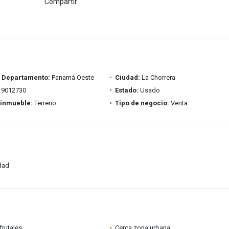
Compartir
/ Departamento:
Panamá Oeste
Ciudad:
La Chorrera
9012730
Estado:
Usado
 inmueble:
Terreno
Tipo de negocio:
Venta
idad
frutales
Cerca zona urbana