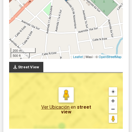
200 m
500 ft
Leaflet
| Wasi - ©
OpenStreetMap
Street View
Ver Ubicación
en
street
view