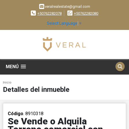
veralrealestate@gmail.com
+50762282078
+50762282080
Select Language
▼
MENÚ
Inicio
Detalles del inmueble
Código
. 8910318
Se Vende o Alquila