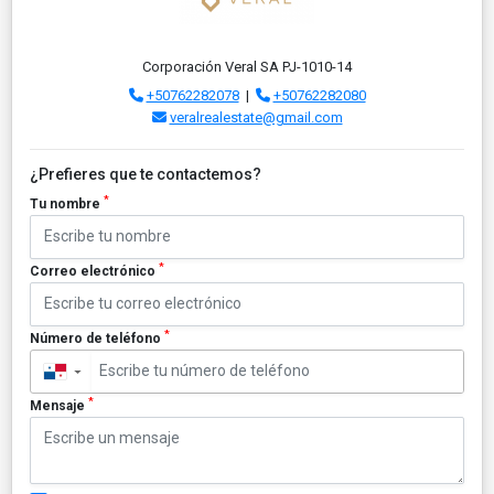
Corporación Veral SA PJ-1010-14
+50762282078
|
+50762282080
veralrealestate@gmail.com
¿Prefieres que te contactemos?
*
Tu nombre
*
Correo electrónico
*
Número de teléfono
▼
*
Mensaje