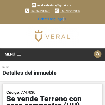
veralrealestate@gmail.com
+50762282078
+50762282080
Select Language
▼
MENÚ
Inicio
Detalles del inmueble
Código
. 7747030
Se vende Terreno con