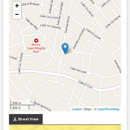
+
−
200 m
500 ft
Leaflet
| Wasi - ©
OpenStreetMap
Street View