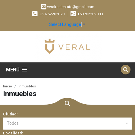
veralrealestate@gmail.com
+50762282078
+50762282080
Select Language
▼
MENÚ
Inicio
Inmuebles
Inmuebles
Ciudad:
Todos
Localidad: