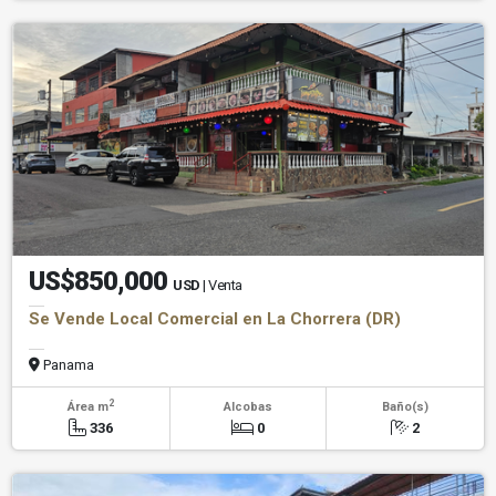
US$850,000
USD
| Venta
Se Vende Local Comercial en La Chorrera (DR)
Panama
2
Área m
Alcobas
Baño(s)
336
0
2