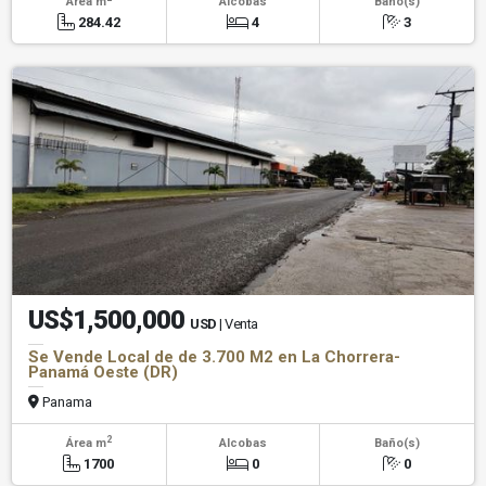
Área m
Alcobas
Baño(s)
284.42
4
3
US$1,500,000
USD
| Venta
Se Vende Local de de 3.700 M2 en La Chorrera-
Panamá Oeste (DR)
Panama
2
Área m
Alcobas
Baño(s)
1700
0
0