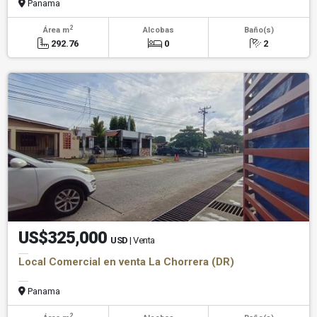
Panama
2
Área m
Alcobas
Baño(s)
292.76
0
2
US$325,000
USD
| Venta
Local Comercial en venta La Chorrera (DR)
Panama
2