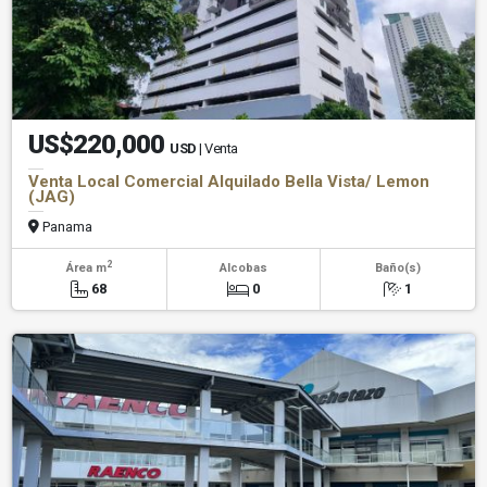
US$220,000
USD
| Venta
Venta Local Comercial Alquilado Bella Vista/ Lemon
(JAG)
Panama
2
Área m
Alcobas
Baño(s)
68
0
1