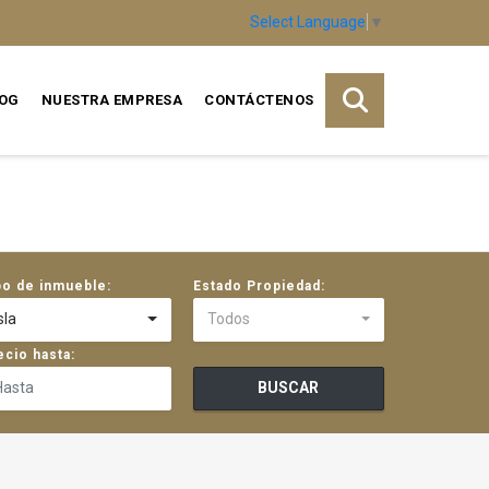
Select Language
▼
OG
NUESTRA EMPRESA
CONTÁCTENOS
po de inmueble:
Estado Propiedad:
sla
Todos
ecio hasta:
BUSCAR