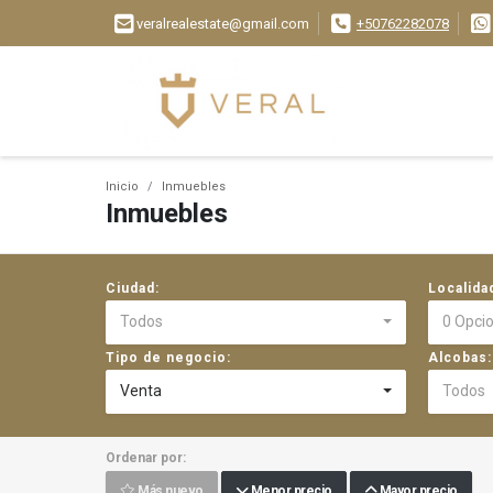
veralrealestate@gmail.com
+50762282078
Inicio
Inmuebles
Inmuebles
Ciudad:
Localida
Todos
0 Opci
Tipo de negocio:
Alcobas:
Venta
Todos
Ordenar por:
Más nuevo
Menor precio
Mayor precio