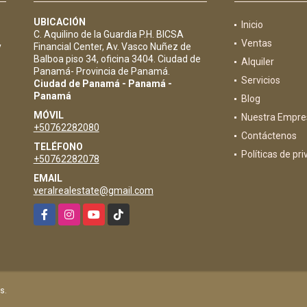
UBICACIÓN
Inicio
C. Aquilino de la Guardia P.H. BICSA
Ventas
y
Financial Center, Av. Vasco Nuñez de
Balboa piso 34, oficina 3404. Ciudad de
Alquiler
Panamá- Provincia de Panamá.
Servicios
Ciudad de Panamá - Panamá -
Panamá
Blog
MÓVIL
Nuestra Empre
+50762282080
Contáctenos
TELÉFONO
Políticas de pr
+50762282078
EMAIL
veralrealestate@gmail.com
Facebook
Instagram
YouTube
TikTok
s.