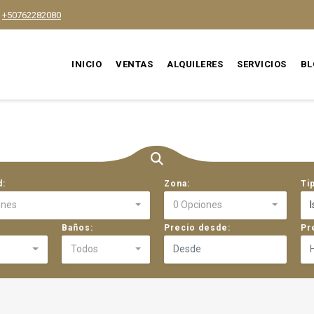
+50762282080
INICIO
VENTAS
ALQUILERES
SERVICIOS
BL
d:
Zona:
Ti
ones
0 Opciones
I
Baños:
Precio desde:
Pr
Todos