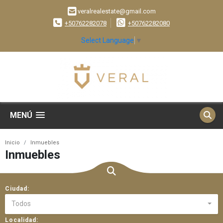
veralrealestate@gmail.com
+50762282078
+50762282080
Select Language
▼
MENÚ
Inicio
Inmuebles
Inmuebles
Ciudad:
Todos
Localidad: