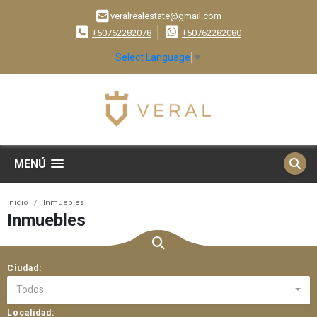
veralrealestate@gmail.com
+50762282078
+50762282080
Select Language
▼
MENÚ
Inicio
Inmuebles
Inmuebles
Ciudad:
Todos
Localidad: