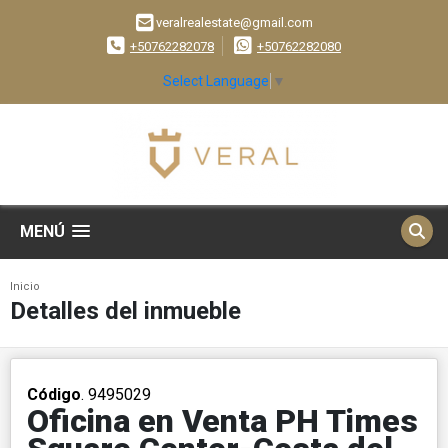
veralrealestate@gmail.com
+50762282078
+50762282080
Select Language
▼
MENÚ
Inicio
Detalles del inmueble
Código
. 9495029
Oficina en Venta PH Times