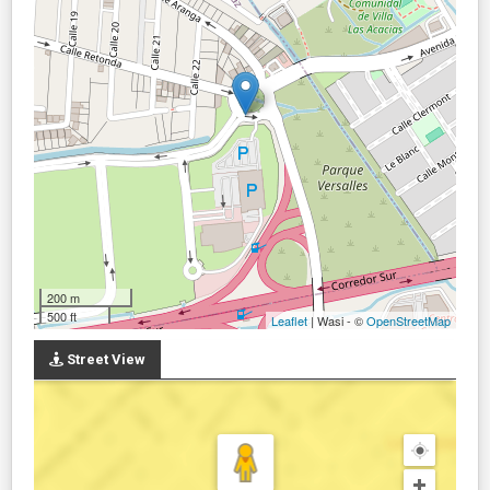
200 m
500 ft
Leaflet
| Wasi - ©
OpenStreetMap
Street View