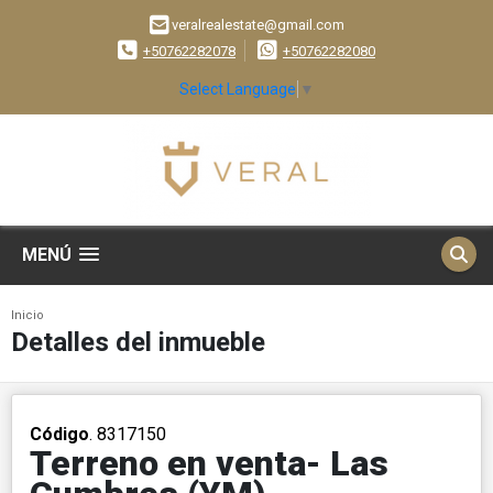
veralrealestate@gmail.com
+50762282078
+50762282080
Select Language
▼
MENÚ
Inicio
Detalles del inmueble
Código
. 8317150
Terreno en venta- Las