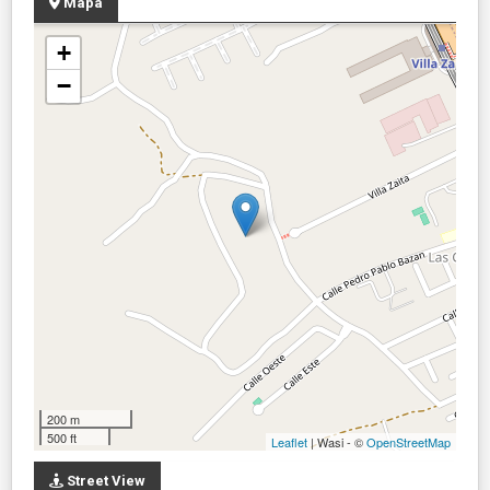
Mapa
+
−
200 m
500 ft
Leaflet
| Wasi - ©
OpenStreetMap
Street View