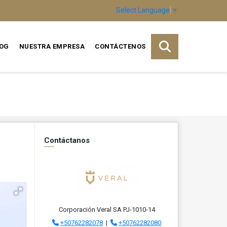
Select Language
▼
OG
NUESTRA EMPRESA
CONTÁCTENOS
Contáctanos
Corporación Veral SA PJ-1010-14
+50762282078
|
+50762282080