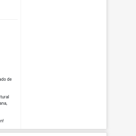
tado de
tural
ana,
n!