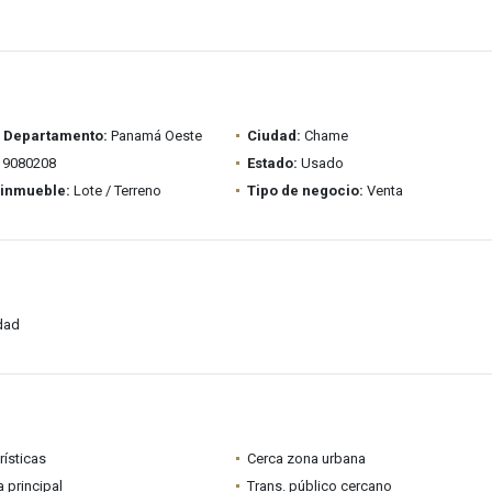
/ Departamento:
Panamá Oeste
Ciudad:
Chame
9080208
Estado:
Usado
 inmueble:
Lote / Terreno
Tipo de negocio:
Venta
idad
rísticas
Cerca zona urbana
a principal
Trans. público cercano