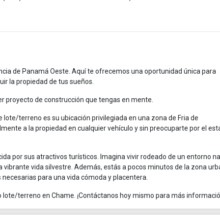
incia de Panamá Oeste. Aquí te ofrecemos una oportunidad única para
uir la propiedad de tus sueños.
quier proyecto de construcción que tengas en mente.
lote/terreno es su ubicación privilegiada en una zona de Fria de
ente a la propiedad en cualquier vehículo y sin preocuparte por el es
a por sus atractivos turísticos. Imagina vivir rodeado de un entorno na
vibrante vida silvestre. Además, estás a pocos minutos de la zona urb
 necesarias para una vida cómoda y placentera.
oso lote/terreno en Chame. ¡Contáctanos hoy mismo para más informació