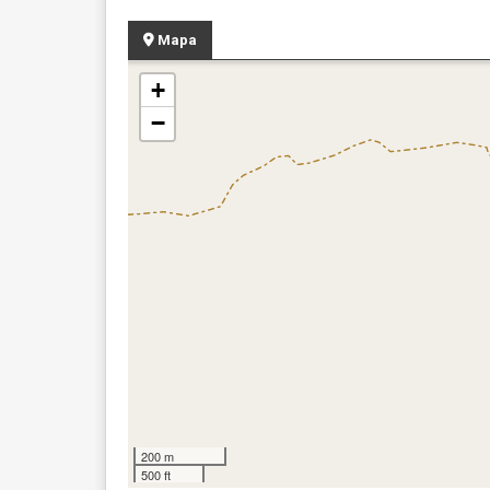
Mapa
+
−
200 m
500 ft