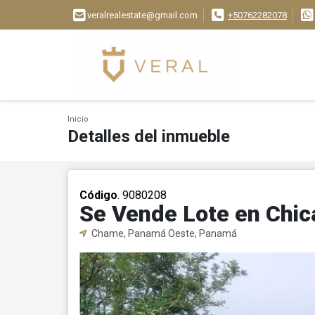
veralrealestate@gmail.com
+50762282078
Inicio
Detalles del inmueble
Código
. 9080208
Se Vende Lote en Chi
Chame, Panamá Oeste, Panamá