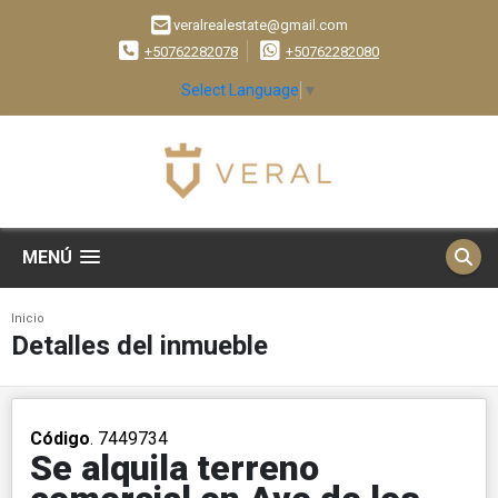
veralrealestate@gmail.com
+50762282078
+50762282080
Select Language
▼
MENÚ
Inicio
Detalles del inmueble
Código
. 7449734
Se alquila terreno