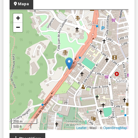
Mapa
+
−
200 m
500 ft
Leaflet
| Wasi - ©
OpenStreetMap