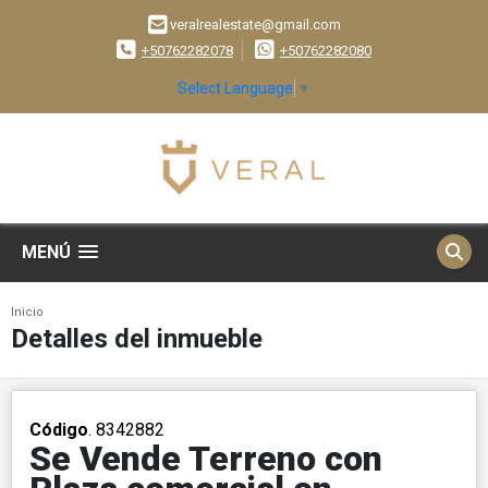
veralrealestate@gmail.com
+50762282078
+50762282080
Select Language
▼
MENÚ
Inicio
Detalles del inmueble
Código
. 8342882
Se Vende Terreno con