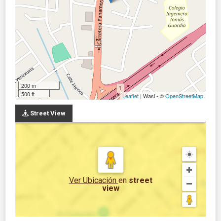
200 m
500 ft
Leaflet
| Wasi - ©
OpenStreetMap
Street View
Ver Ubicación
en
street
view