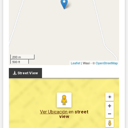
200 m
500 ft
Leaflet
| Wasi - ©
OpenStreetMap
Street View
Ver Ubicación
en
street
view