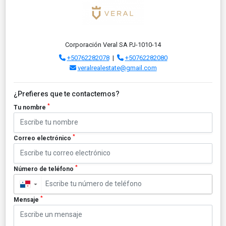
Corporación Veral SA PJ-1010-14
+50762282078
|
+50762282080
veralrealestate@gmail.com
¿Prefieres que te contactemos?
*
Tu nombre
*
Correo electrónico
*
Número de teléfono
▼
*
Mensaje