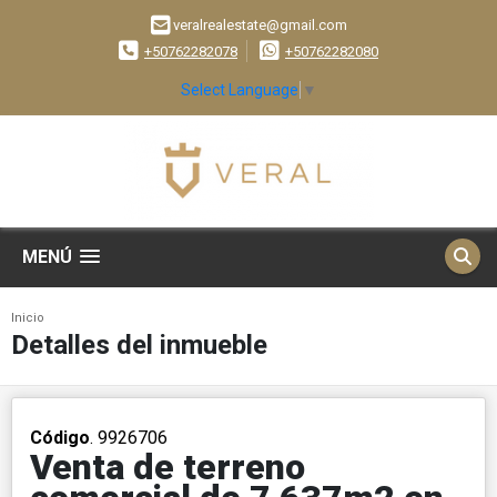
veralrealestate@gmail.com
+50762282078
+50762282080
Select Language
▼
MENÚ
Inicio
Detalles del inmueble
Código
. 9926706
Venta de terreno