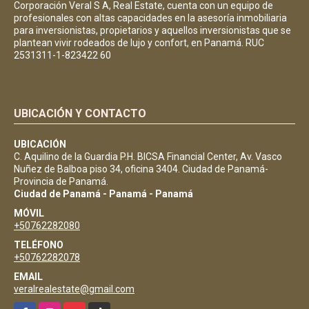
Corporación Veral S A, Real Estate, cuenta con un equipo de
profesionales con altas capacidades en la asesoría inmobiliaria
para inversionistas, propietarios y aquellos inversionistas que se
plantean vivir rodeados de lujo y confort, en Panamá. RUC
2531311-1-823422 60
UBICACIÓN Y CONTACTO
UBICACIÓN
C. Aquilino de la Guardia P.H. BICSA Financial Center, Av. Vasco
Nuñez de Balboa piso 34, oficina 3404. Ciudad de Panamá-
Provincia de Panamá.
Ciudad de Panamá - Panamá - Panamá
MÓVIL
+50762282080
TELÉFONO
+50762282078
EMAIL
veralrealestate@gmail.com
Facebook
Instagram
YouTube
TikTok