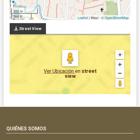
200 m
500 ft
Leaflet
| Wasi - ©
OpenStreetMap
Street View
Ver Ubicación
en
street
view
QUIÉNES SOMOS