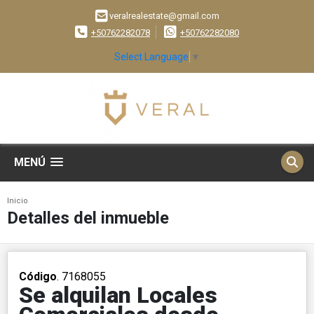
veralrealestate@gmail.com
+50762282078
+50762282080
Select Language
▼
MENÚ
Inicio
Detalles del inmueble
Código
. 7168055
Se alquilan Locales