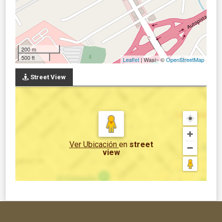
200 m
500 ft
Leaflet
| Wasi - ©
OpenStreetMap
Street View
Ver Ubicación
en
street
view