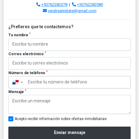
+50762282078
|
+50762282080
veralrealestate@gmail.com
¿Prefieres que te contactemos?
*
Tu nombre
*
Correo electrónico
*
Número de teléfono
▼
*
Mensaje
Acepto recibir información sobre ofertas inmobiliarias
Enviar mensaje