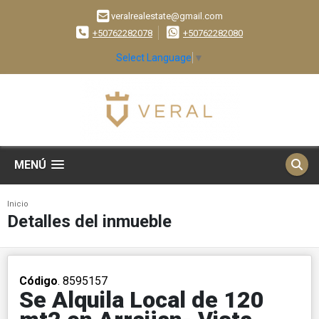
veralrealestate@gmail.com
+50762282078
+50762282080
Select Language
▼
MENÚ
Inicio
Detalles del inmueble
Código
. 8595157
Se Alquila Local de 120