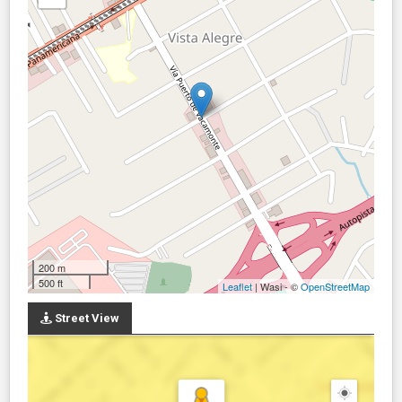
200 m
500 ft
Leaflet
| Wasi - ©
OpenStreetMap
Street View