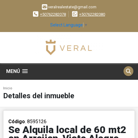
veralrealestate@gmail.com
+50762282078
+50762282080
Select Language
▼
MENÚ
Inicio
Detalles del inmueble
Código
. 8595126
Se Alquila local de 60 mt2