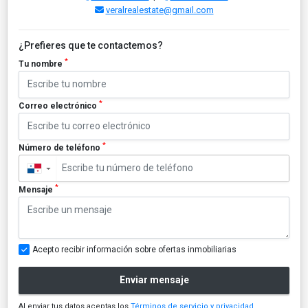
veralrealestate@gmail.com
¿Prefieres que te contactemos?
*
Tu nombre
*
Correo electrónico
*
Número de teléfono
▼
*
Mensaje
Acepto recibir información sobre ofertas inmobiliarias
Enviar mensaje
Al enviar tus datos aceptas los
Términos de servicio y privacidad