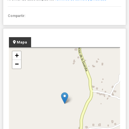
Compartir:
Mapa
+
−