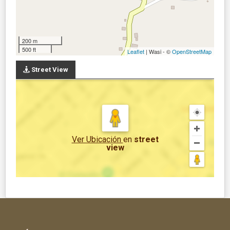
200 m
500 ft
Leaflet
| Wasi - ©
OpenStreetMap
Street View
Ver Ubicación
en
street
view