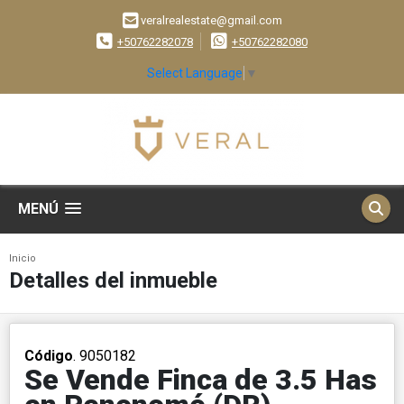
veralrealestate@gmail.com
+50762282078
+50762282080
Select Language
▼
MENÚ
Inicio
Detalles del inmueble
Código
. 9050182
Se Vende Finca de 3.5 Has