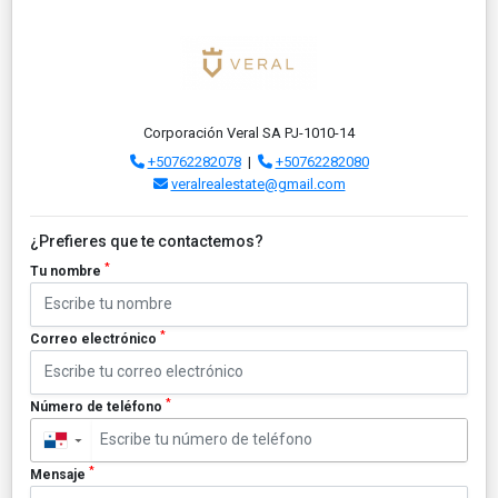
Corporación Veral SA PJ-1010-14
+50762282078
|
+50762282080
veralrealestate@gmail.com
¿Prefieres que te contactemos?
*
Tu nombre
*
Correo electrónico
*
Número de teléfono
▼
*
Mensaje