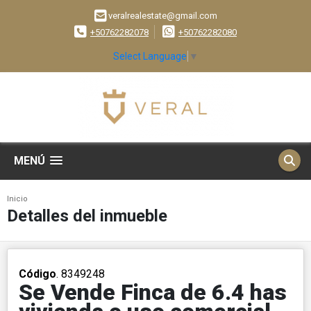
veralrealestate@gmail.com
+50762282078
+50762282080
Select Language
▼
MENÚ
Inicio
Detalles del inmueble
Código
. 8349248
Se Vende Finca de 6.4 has