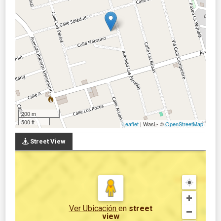
200 m
500 ft
Leaflet
| Wasi - ©
OpenStreetMap
Street View
Ver Ubicación
en
street
view