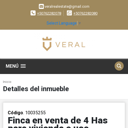
veralrealestate@gmail.com
+50762282078
+50762282080
Select Language
▼
MENÚ
Inicio
Detalles del inmueble
Código
. 10035255
Finca en venta de 4 Has