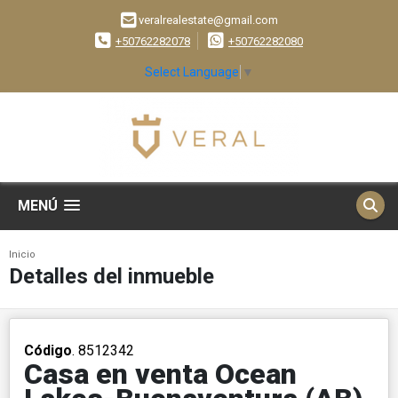
veralrealestate@gmail.com
+50762282078
+50762282080
Select Language
▼
MENÚ
Inicio
Detalles del inmueble
Código
. 8512342
Casa en venta Ocean