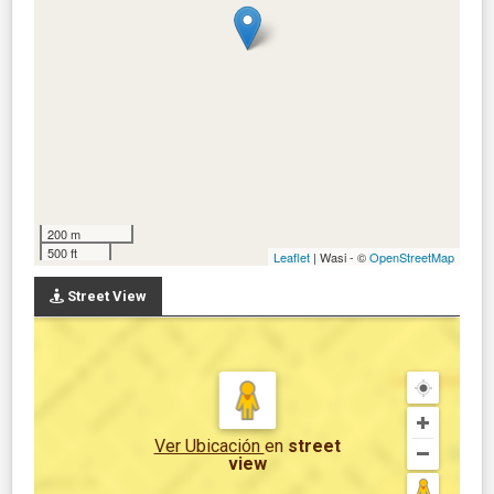
200 m
500 ft
Leaflet
| Wasi - ©
OpenStreetMap
Street View
Ver Ubicación
en
street
view