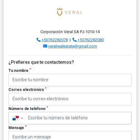
Corporación Veral SA PJ-1010-14
+50762282078
|
+50762282080
veralrealestate@gmail.com
¿Prefieres que te contactemos?
*
Tu nombre
*
Correo electrónico
*
Número de teléfono
▼
*
Mensaje