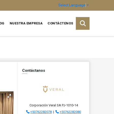
Select Language
▼
OG
NUESTRA EMPRESA
CONTÁCTENOS
Contáctanos
Corporación Veral SA PJ-1010-14
+50762282078
|
+50762282080