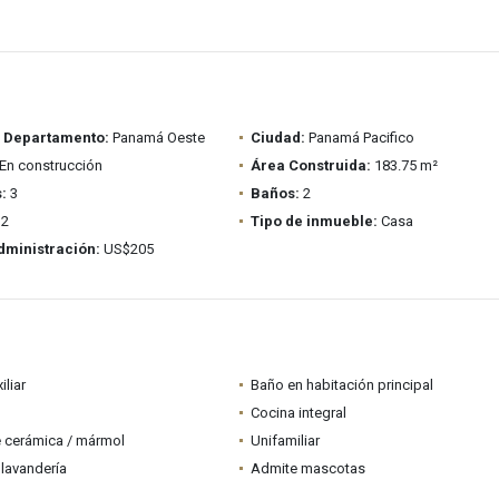
/ Departamento:
Panamá Oeste
Ciudad:
Panamá Pacifico
En construcción
Área Construida:
183.75 m²
:
3
Baños:
2
2
Tipo de inmueble:
Casa
dministración:
US$205
iliar
Baño en habitación principal
Cocina integral
 cerámica / mármol
Unifamiliar
lavandería
Admite mascotas