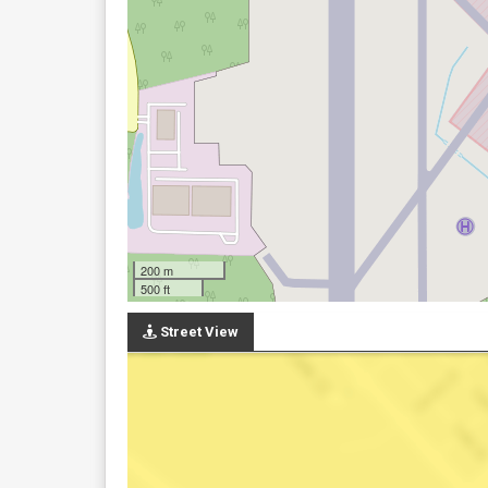
200 m
500 ft
Street View