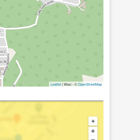
Leaflet
| Wasi - ©
OpenStreetMap