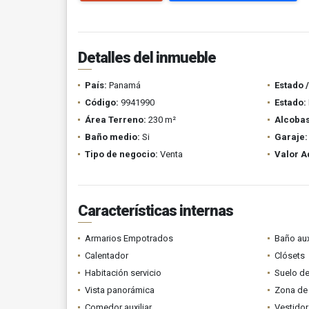
Detalles del inmueble
País:
Panamá
Estado 
Código:
9941990
Estado:
Área Terreno:
230 m²
Alcobas
Baño medio:
Si
Garaje:
Tipo de negocio:
Venta
Valor A
Características internas
Armarios Empotrados
Baño aux
Calentador
Clósets
Habitación servicio
Suelo de
Vista panorámica
Zona de 
Comedor auxiliar
Vestidor