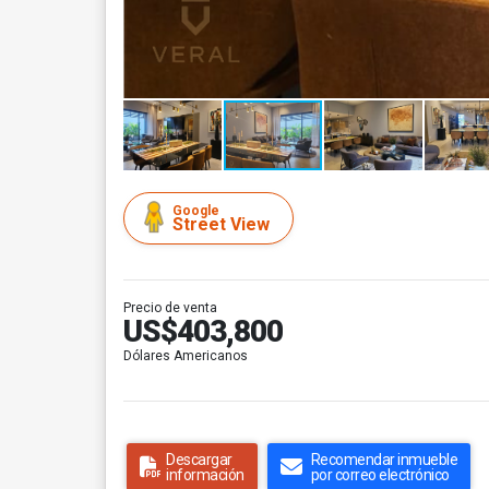
Google
Street View
Precio de venta
US$403,800
Dólares Americanos
Descargar
Recomendar inmueble
información
por correo electrónico