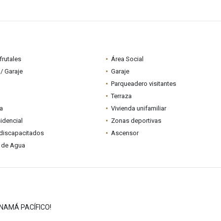
frutales
Área Social
/ Garaje
Garaje
Parqueadero visitantes
Terraza
ia
Vivienda unifamiliar
idencial
Zonas deportivas
discapacitados
Ascensor
 de Agua
ANAMÁ PACÍFICO!