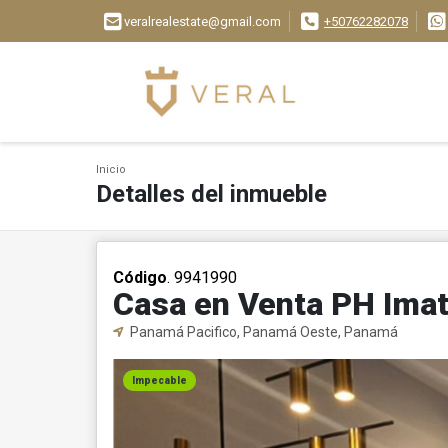
veralrealestate@gmail.com
+50762282078
Inicio
Detalles del inmueble
Código
. 9941990
Casa en Venta PH Imat
Panamá Pacifico, Panamá Oeste, Panamá
Impecable