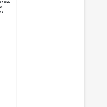
ara una
as
jes