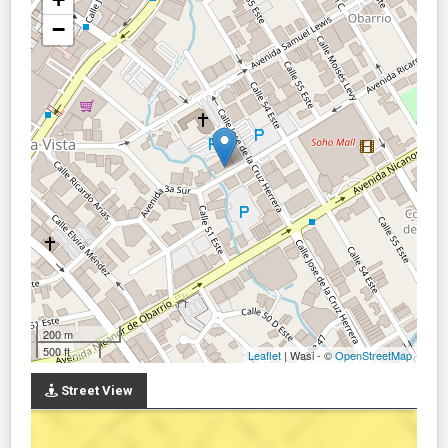
−
200 m
500 ft
Leaflet
| Wasi - ©
OpenStreetMap
Street View