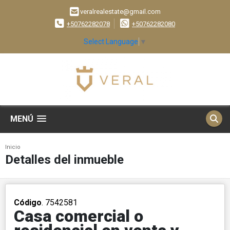
veralrealestate@gmail.com
+50762282078
+50762282080
Select Language
▼
MENÚ
Inicio
Detalles del inmueble
Código
. 7542581
Casa comercial o