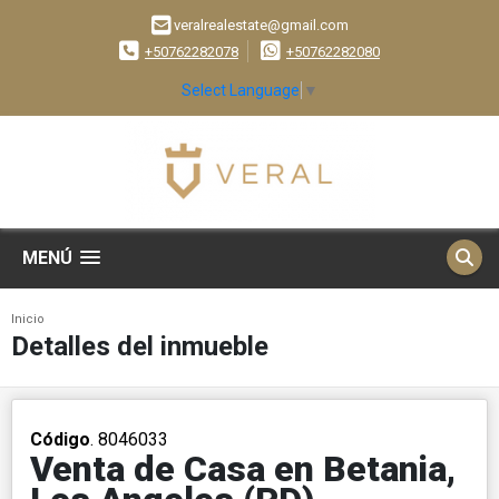
veralrealestate@gmail.com
+50762282078
+50762282080
Select Language
▼
MENÚ
Inicio
Detalles del inmueble
Código
. 8046033
Venta de Casa en Betania,