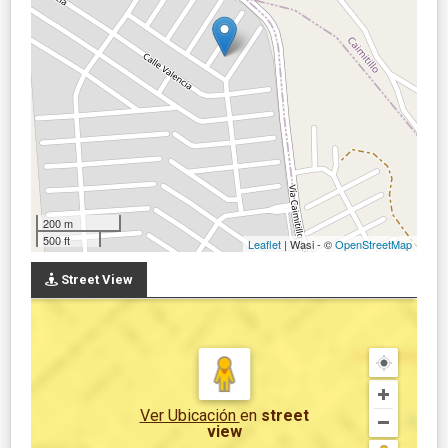
200 m
500 ft
Leaflet
| Wasi - ©
OpenStreetMap
Street View
Ver Ubicación
en
street
view