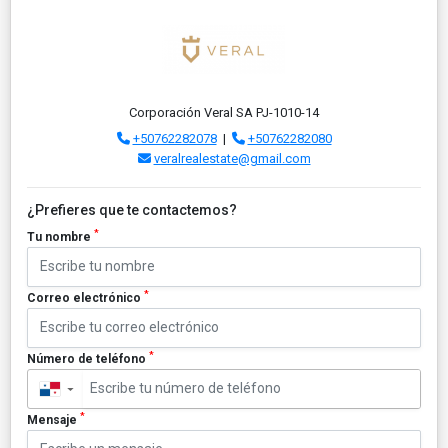
Corporación Veral SA PJ-1010-14
+50762282078
|
+50762282080
veralrealestate@gmail.com
¿Prefieres que te contactemos?
*
Tu nombre
*
Correo electrónico
*
Número de teléfono
▼
*
Mensaje