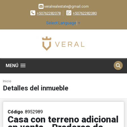
veralrealestate@gmail.com
+50762282078
+50762282080
Select Language
▼
MENÚ
Inicio
Detalles del inmueble
Código
. 8952989
Casa con terreno adicional