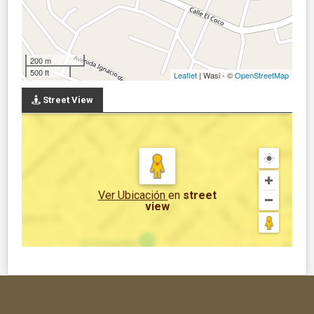
200 m
500 ft
Leaflet
| Wasi - ©
OpenStreetMap
Street View
Ver Ubicación
en
street
view