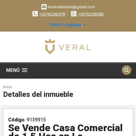
veralrealestate@gmail.com
+50762282078
+50762282080
Select Language
▼
MENÚ
Inicio
Detalles del inmueble
Código
. 9139915
Se Vende Casa Comercial