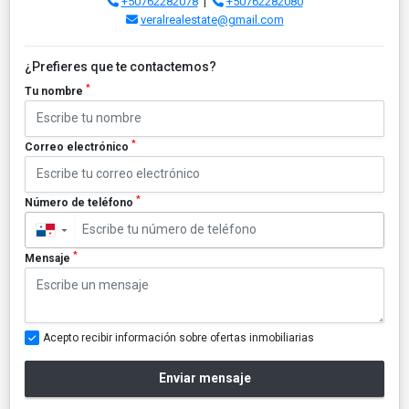
+50762282078
|
+50762282080
veralrealestate@gmail.com
¿Prefieres que te contactemos?
*
Tu nombre
*
Correo electrónico
*
Número de teléfono
▼
*
Mensaje
Acepto recibir información sobre ofertas inmobiliarias
Enviar mensaje