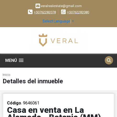
veralrealestate@gmail.com
+50762282078
+50762282080
Select Language
▼
MENÚ
Inicio
Detalles del inmueble
Código
. 9646061
Casa en venta en La