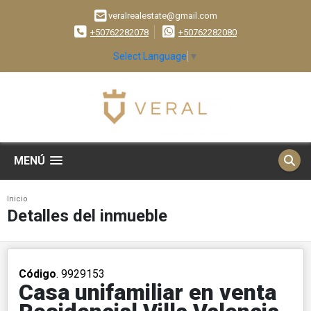
veralrealestate@gmail.com
+50762282078
+50762282080
Select Language
▼
MENÚ
Inicio
Detalles del inmueble
Código
. 9929153
Casa unifamiliar en venta