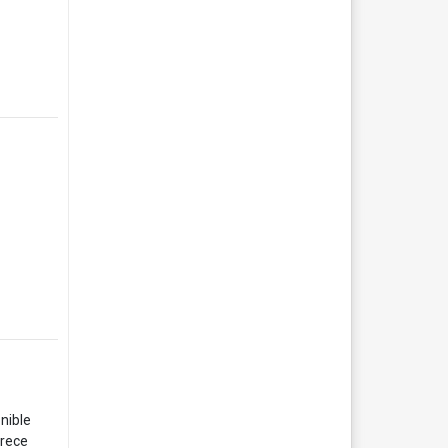
nible
frece