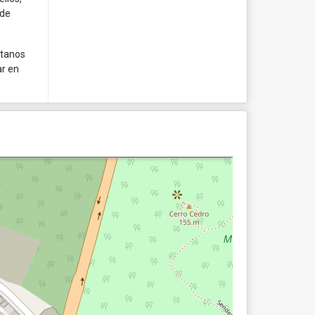
 de
ctanos
ar en