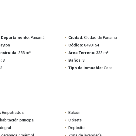
/ Departamento:
Panamá
Ciudad:
Ciudad de Panamá
ayton
Código:
8490154
nstruida:
333 m²
Área Terreno:
333 m²
:
3
Baños:
3
3
Tipo de inmueble:
Casa
s Empotrados
Balcón
habitación principal
Clósets
ntegral
Depósito
 cerámica / mármol
Zona de lavandería