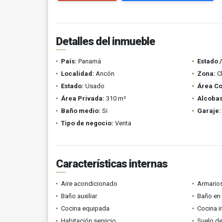
Detalles del inmueble
País:
Panamá
Estado 
Localidad:
Ancón
Zona:
Cl
Estado:
Usado
Área Co
Área Privada:
310 m²
Alcobas
Baño medio:
Si
Garaje:
Tipo de negocio:
Venta
Características internas
Aire acondicionado
Armario
Baño auxiliar
Baño en 
Cocina equipada
Cocina i
Habitación servicio
Suelo de