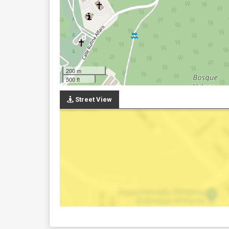
200 m
500 ft
Street View