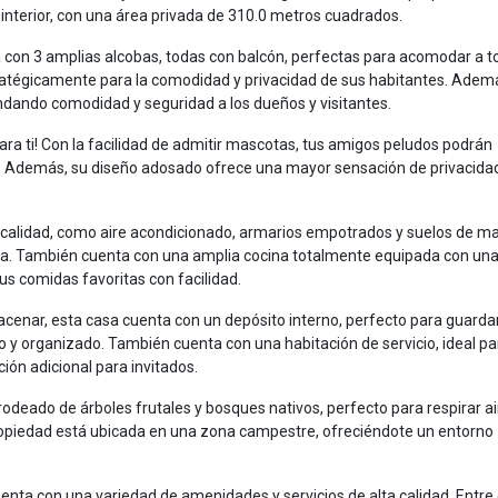
interior, con una área privada de 310.0 metros cuadrados.
 con 3 amplias alcobas, todas con balcón, perfectas para acomodar a t
tratégicamente para la comodidad y privacidad de sus habitantes. Adem
indando comodidad y seguridad a los dueños y visitantes.
ara ti! Con la facilidad de admitir mascotas, tus amigos peludos podrán
ilia. Además, su diseño adosado ofrece una mayor sensación de privacida
a calidad, como aire acondicionado, armarios empotrados y suelos de m
cia. También cuenta con una amplia cocina totalmente equipada con un
us comidas favoritas con facilidad.
acenar, esta casa cuenta con un depósito interno, perfecto para guarda
y organizado. También cuenta con una habitación de servicio, ideal pa
ión adicional para invitados.
 rodeado de árboles frutales y bosques nativos, perfecto para respirar ai
propiedad está ubicada en una zona campestre, ofreciéndote un entorno
nta con una variedad de amenidades y servicios de alta calidad. Entre e