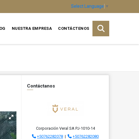
Select Language
▼
OG
NUESTRA EMPRESA
CONTÁCTENOS
Contáctanos
Corporación Veral SA PJ-1010-14
+50762282078
|
+50762282080