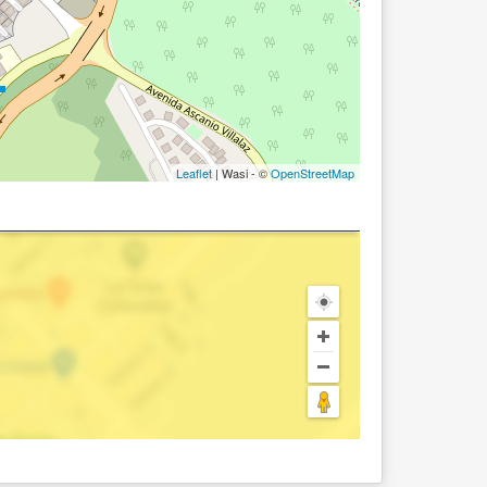
Leaflet
| Wasi - ©
OpenStreetMap