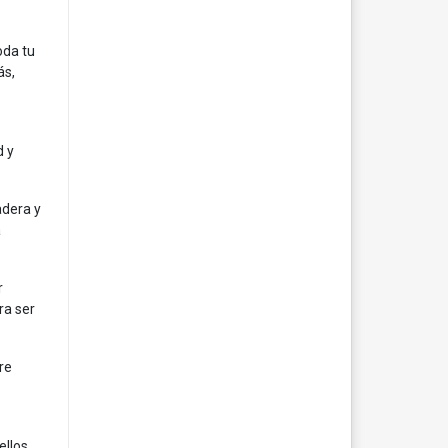
oda tu
ás,
d y
adera y
a
r
ra ser
re
llos,