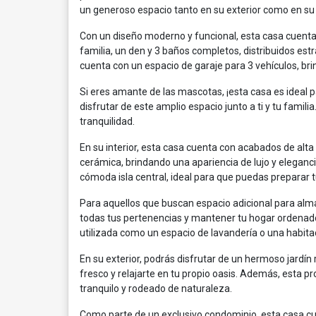
un generoso espacio tanto en su exterior como en su 
Con un diseño moderno y funcional, esta casa cuenta
familia, un den y 3 baños completos, distribuidos es
cuenta con un espacio de garaje para 3 vehículos, br
Si eres amante de las mascotas, ¡esta casa es ideal p
disfrutar de este amplio espacio junto a ti y tu fam
tranquilidad.
En su interior, esta casa cuenta con acabados de alt
cerámica, brindando una apariencia de lujo y elegan
cómoda isla central, ideal para que puedas preparar t
Para aquellos que buscan espacio adicional para alm
todas tus pertenencias y mantener tu hogar ordenado 
utilizada como un espacio de lavandería o una habitac
En su exterior, podrás disfrutar de un hermoso jardín
fresco y relajarte en tu propio oasis. Además, esta 
tranquilo y rodeado de naturaleza.
Como parte de un exclusivo condominio, esta casa cue