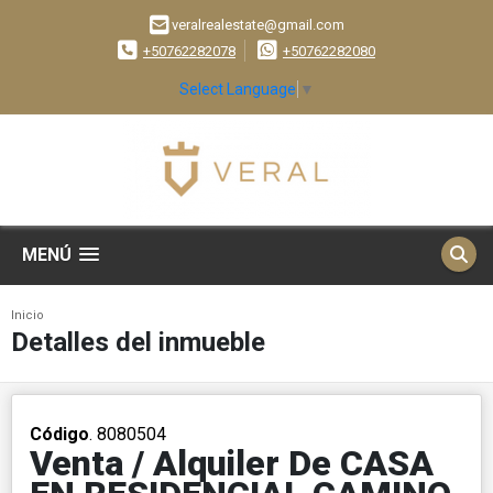
veralrealestate@gmail.com
+50762282078
+50762282080
Select Language
▼
MENÚ
Inicio
Detalles del inmueble
Código
. 8080504
Venta / Alquiler De CASA