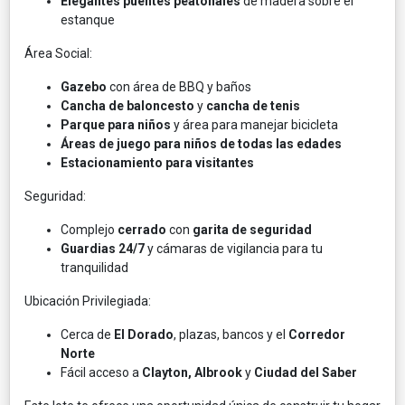
Elegantes puentes peatonales
de madera sobre el
estanque
Área Social:
Gazebo
con área de BBQ y baños
Cancha de baloncesto
y
cancha de tenis
Parque para niños
y área para manejar bicicleta
Áreas de juego para niños de todas las edades
Estacionamiento para visitantes
Seguridad:
Complejo
cerrado
con
garita de seguridad
Guardias 24/7
y cámaras de vigilancia para tu
tranquilidad
Ubicación Privilegiada:
Cerca de
El Dorado
, plazas, bancos y el
Corredor
Norte
Fácil acceso a
Clayton, Albrook
y
Ciudad del Saber