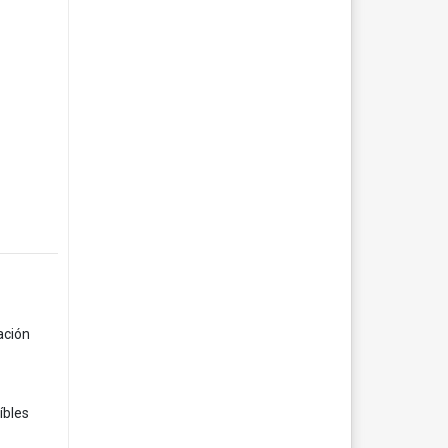
ación
íbles