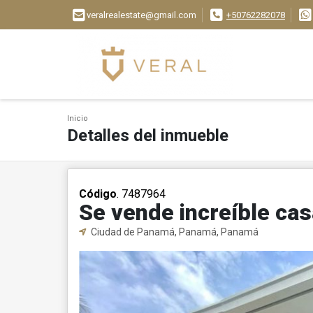
veralrealestate@gmail.com
+50762282078
Inicio
Detalles del inmueble
Código
. 7487964
Se vende increíble ca
Ciudad de Panamá, Panamá, Panamá