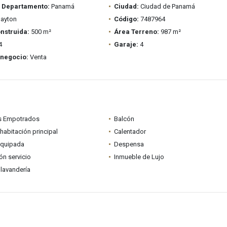
/ Departamento:
Panamá
Ciudad:
Ciudad de Panamá
ayton
Código:
7487964
nstruida:
500 m²
Área Terreno:
987 m²
4
Garaje:
4
 negocio:
Venta
s Empotrados
Balcón
habitación principal
Calentador
equipada
Despensa
ón servicio
Inmueble de Lujo
lavandería