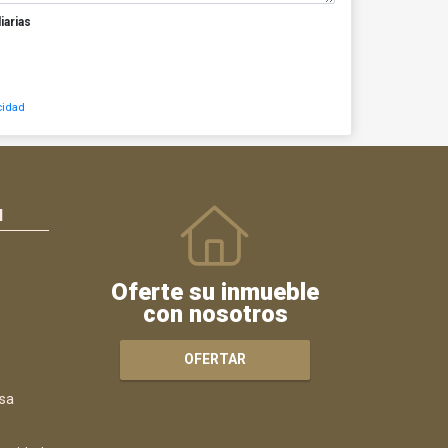
iarias
cidad
N
Oferte su inmueble
con nosotros
OFERTAR
sa