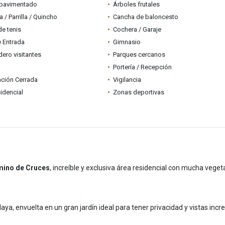
pavimentado
Árboles frutales
 / Parrilla / Quincho
Cancha de baloncesto
e tenis
Cochera / Garaje
e Entrada
Gimnasio
ero visitantes
Parques cercanos
Portería / Recepción
ción Cerrada
Vigilancia
idencial
Zonas deportivas
mino de Cruces
, increíble y exclusiva área residencial con mucha veget
laya, envuelta en un gran jardín ideal para tener privacidad y vistas incre