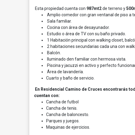
Esta propiedad cuenta con
987mt2
de terreno y
500
Amplio comedor con gran ventanal de piso a te
Sala familiar.
Cocina con área de desayunador.
Estudio o área de TV con su baño privado.
1 Habitación principal con walking closet, bal
2 habitaciones secundarias cada una con walki
Balcón.
Iluminado den familiar con hermosa vista.
Piscina y jacuzzi en activo y perfecto funcion
Área de lavandería.
Cuarto y baño de servicio.
En Residencial Camino de Cruces encontrarás todo l
cuentan con:
Cancha de futbol
Cancha de tenis.
Cancha de baloncesto.
Parques y juegos.
Maquinas de ejercicios.