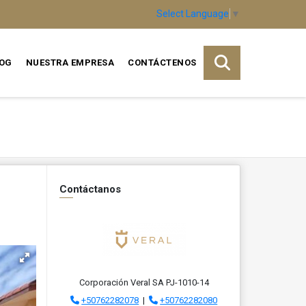
Select Language
▼
OG
NUESTRA EMPRESA
CONTÁCTENOS
Contáctanos
Corporación Veral SA PJ-1010-14
+50762282078
|
+50762282080