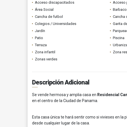
Acceso discapacitados
Acceso 
Área Social
Barbacoa
Cancha de futbol
Cancha d
Colegios / Universidades
Garita d
Jardín
Parquead
Patio
Piscina
Terraza
Urbaniza
Zona infantil
Zona res
Zonas verdes
Descripción Adicional
Se vende hermosa y amplia casa en
Residencial Ca
en el centro de la Ciudad de Panama.
Esta casa única te hará sentir como si vivieses en la p
desde cualquier lugar de la casa.