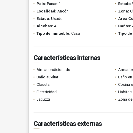
País:
Panamá
Estado 
Localidad:
Ancón
Zona:
Cl
Estado:
Usado
Área Co
Alcobas:
4
Baños:
Tipo de inmueble:
Casa
Tipo de
Características internas
Aire acondicionado
Armario
Baño auxiliar
Baño en 
Clósets
Cocina 
Electricidad
Habitaci
Jacuzzi
Zona de 
Características externas