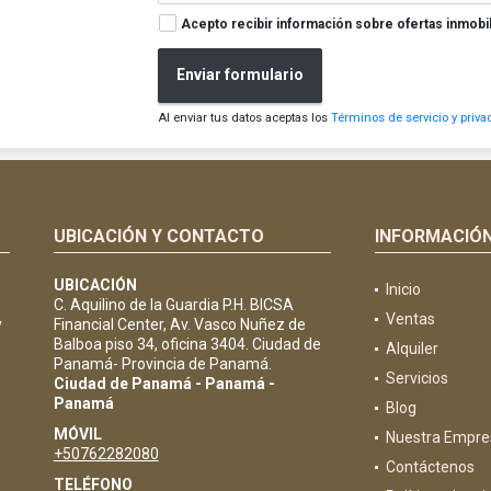
Acepto recibir información sobre ofertas inmobil
Enviar formulario
Al enviar tus datos aceptas los
Términos de servicio y priva
UBICACIÓN Y CONTACTO
INFORMACIÓ
UBICACIÓN
Inicio
C. Aquilino de la Guardia P.H. BICSA
Ventas
y
Financial Center, Av. Vasco Nuñez de
Balboa piso 34, oficina 3404. Ciudad de
Alquiler
Panamá- Provincia de Panamá.
Servicios
Ciudad de Panamá - Panamá -
Panamá
Blog
MÓVIL
Nuestra Empre
+50762282080
Contáctenos
TELÉFONO