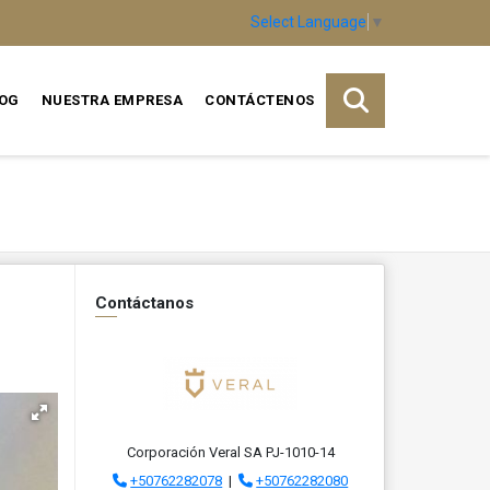
Select Language
▼
OG
NUESTRA EMPRESA
CONTÁCTENOS
Contáctanos
Corporación Veral SA PJ-1010-14
+50762282078
|
+50762282080