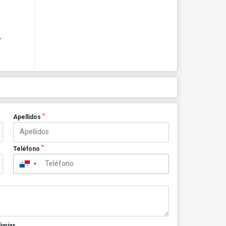
,
*
Apellidos
*
Teléfono
▼
iarias