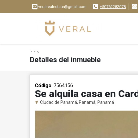
veralrealestate@gmail.com
+50762282078
Inicio
Detalles del inmueble
Código
. 7564156
Se alquila casa en Ca
Ciudad de Panamá, Panamá, Panamá