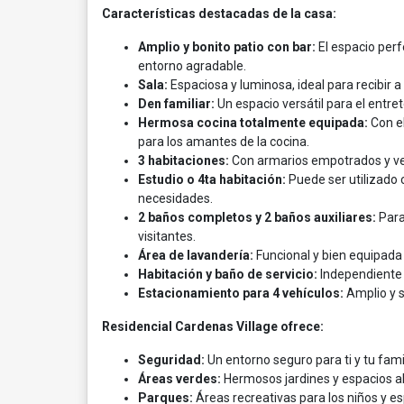
Características destacadas de la casa:
Amplio y bonito patio con bar:
El espacio perf
entorno agradable.
Sala:
Espaciosa y luminosa, ideal para recibir a
Den familiar:
Un espacio versátil para el entre
Hermosa cocina totalmente equipada:
Con e
para los amantes de la cocina.
3 habitaciones:
Con armarios empotrados y ven
Estudio o 4ta habitación:
Puede ser utilizado 
necesidades.
2 baños completos y 2 baños auxiliares:
Para
visitantes.
Área de lavandería:
Funcional y bien equipada p
Habitación y baño de servicio:
Independiente 
Estacionamiento para 4 vehículos:
Amplio y s
Residencial Cardenas Village ofrece:
Seguridad:
Un entorno seguro para ti y tu famil
Áreas verdes:
Hermosos jardines y espacios abi
Parques:
Áreas recreativas para los niños y es