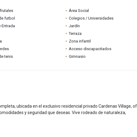
frutales
Área Social
e futbol
Colegios / Universidades
e Entrada
Jardín
Terraza
ia
Zona infantil
erdes
Acceso discapacitados
e tenis
Gimnasio
ompleta, ubicada en el exclusivo residencial privado Cardenas Village, o
 comodidades y seguridad que deseas. Vive rodeado de naturaleza,