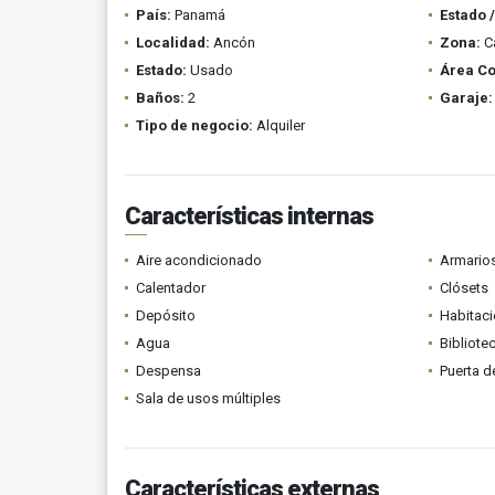
País:
Panamá
Estado 
Localidad:
Ancón
Zona:
C
Estado:
Usado
Área Co
Baños:
2
Garaje:
Tipo de negocio:
Alquiler
Características internas
Aire acondicionado
Armario
Calentador
Clósets
Depósito
Habitaci
Agua
Bibliote
Despensa
Puerta d
Sala de usos múltiples
Características externas