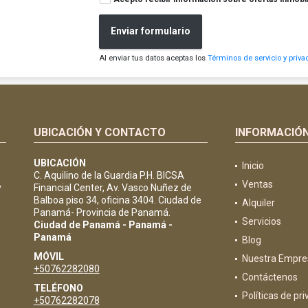
Enviar formulario
Al enviar tus datos aceptas los
Términos de servicio y priva
UBICACIÓN Y CONTACTO
INFORMACIÓ
UBICACIÓN
Inicio
C. Aquilino de la Guardia P.H. BICSA
Ventas
y
Financial Center, Av. Vasco Nuñez de
Balboa piso 34, oficina 3404. Ciudad de
Alquiler
Panamá- Provincia de Panamá.
Servicios
Ciudad de Panamá - Panamá -
Panamá
Blog
MÓVIL
Nuestra Empre
+50762282080
Contáctenos
TELÉFONO
Políticas de pr
+50762282078