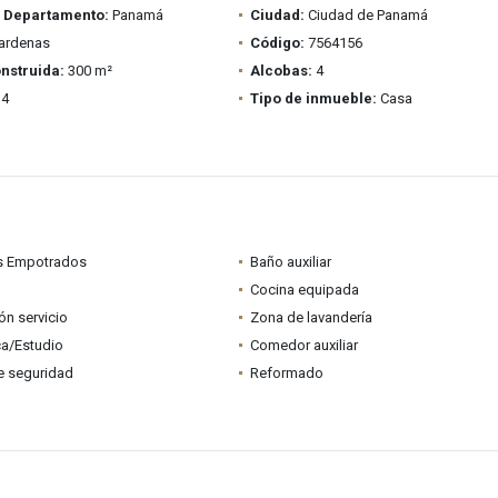
/ Departamento:
Panamá
Ciudad:
Ciudad de Panamá
ardenas
Código:
7564156
nstruida:
300 m²
Alcobas:
4
4
Tipo de inmueble:
Casa
s Empotrados
Baño auxiliar
Cocina equipada
ón servicio
Zona de lavandería
ca/Estudio
Comedor auxiliar
e seguridad
Reformado