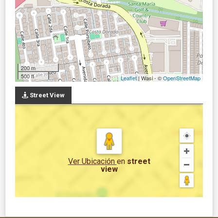
200 m
500 ft
Leaflet
| Wasi - ©
OpenStreetMap
Street View
Ver Ubicación
en
street
view