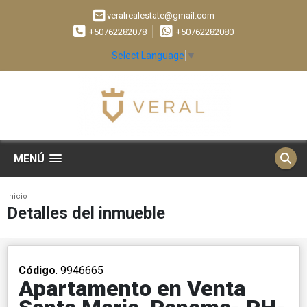
veralrealestate@gmail.com
+50762282078
+50762282080
Select Language
▼
MENÚ
Inicio
Detalles del inmueble
Código
. 9946665
Apartamento en Venta