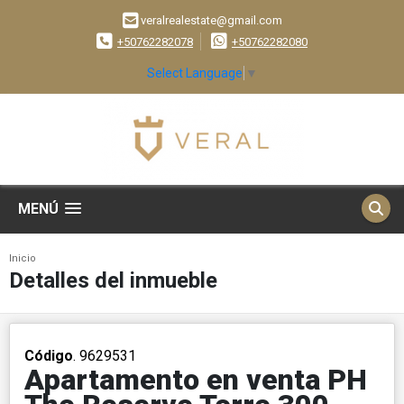
veralrealestate@gmail.com
+50762282078
+50762282080
Select Language
▼
MENÚ
Inicio
Detalles del inmueble
Código
. 9629531
Apartamento en venta PH