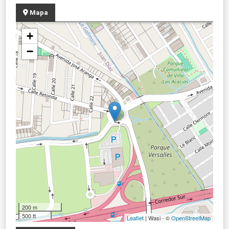
Mapa
+
−
200 m
500 ft
Leaflet
| Wasi - ©
OpenStreetMap