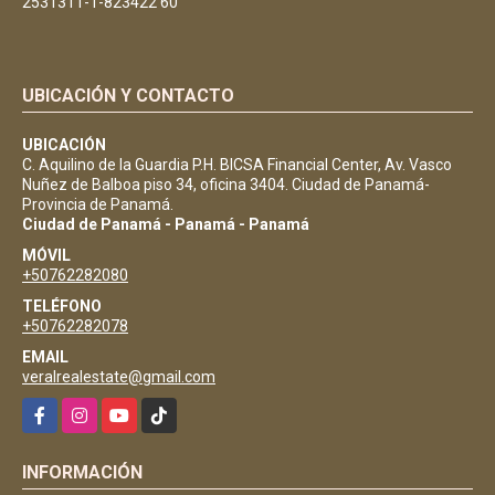
2531311-1-823422 60
UBICACIÓN Y CONTACTO
UBICACIÓN
C. Aquilino de la Guardia P.H. BICSA Financial Center, Av. Vasco
Nuñez de Balboa piso 34, oficina 3404. Ciudad de Panamá-
Provincia de Panamá.
Ciudad de Panamá - Panamá - Panamá
MÓVIL
+50762282080
TELÉFONO
+50762282078
EMAIL
veralrealestate@gmail.com
Facebook
Instagram
YouTube
TikTok
INFORMACIÓN