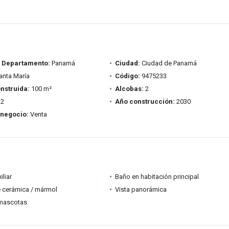
/ Departamento:
Panamá
Ciudad:
Ciudad de Panamá
nta María
Código:
9475233
nstruida:
100 m²
Alcobas:
2
2
Año construcción:
2030
 negocio:
Venta
iliar
Baño en habitación principal
 cerámica / mármol
Vista panorámica
mascotas