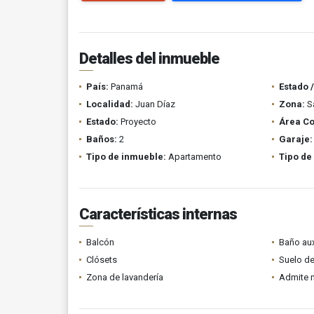
Detalles del inmueble
País:
Panamá
Estado 
Localidad:
Juan Díaz
Zona:
Sa
Estado:
Proyecto
Área Co
Baños:
2
Garaje:
Tipo de inmueble:
Apartamento
Tipo de
Características internas
Balcón
Baño aux
Clósets
Suelo de
Zona de lavandería
Admite 