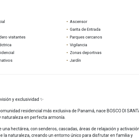
ial
Ascensor
Garita de Entrada
ero visitantes
Parques cercanos
éctrica
Vigilancia
idencial
Zonas deportivas
nativos
Jardín
isión y exclusividad ✨
la comunidad residencial más exclusiva de Panamá, nace BOSCO DI SAN
y naturaleza en perfecta armonía.
 una hectárea, con senderos, cascadas, áreas de relajación y activació
 de la naturaleza, creando un entorno único para disfrutar en familia y