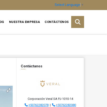
Select Language
▼
OG
NUESTRA EMPRESA
CONTÁCTENOS
Contáctanos
Corporación Veral SA PJ-1010-14
+50762282078
|
+50762282080