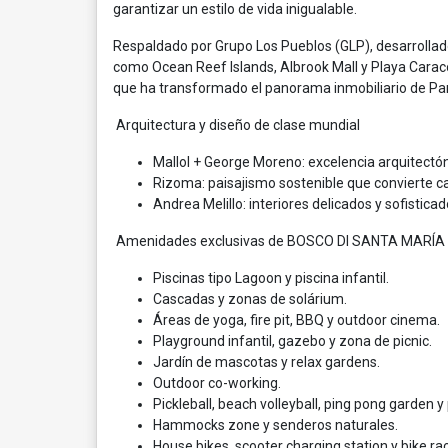
garantizar un estilo de vida inigualable.
Respaldado por Grupo Los Pueblos (GLP), desarrollad
como Ocean Reef Islands, Albrook Mall y Playa Caracol
que ha transformado el panorama inmobiliario de P
Arquitectura y diseño de clase mundial
Mallol + George Moreno: excelencia arquitect
Rizoma: paisajismo sostenible que convierte ca
Andrea Melillo: interiores delicados y sofistica
Amenidades exclusivas de BOSCO DI SANTA MARÍA
Piscinas tipo Lagoon y piscina infantil.
Cascadas y zonas de solárium.
Áreas de yoga, fire pit, BBQ y outdoor cinema.
Playground infantil, gazebo y zona de picnic.
Jardín de mascotas y relax gardens.
Outdoor co-working.
Pickleball, beach volleyball, ping pong garden 
Hammocks zone y senderos naturales.
House bikes, scooter charging station y bike rac