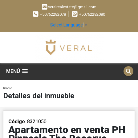
veralrealestate@gmail.com
+50762282078
+50762282080
Select Language
▼
MENÚ
Inicio
Detalles del inmueble
Código
. 8321050
Apartamento en venta PH