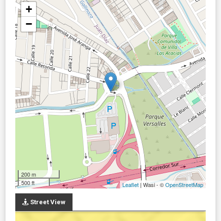
+
−
200 m
500 ft
Leaflet
| Wasi - ©
OpenStreetMap
Street View