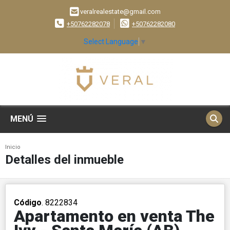
veralrealestate@gmail.com
+50762282078
+50762282080
Select Language
▼
MENÚ
Inicio
Detalles del inmueble
Código
. 8222834
Apartamento en venta The