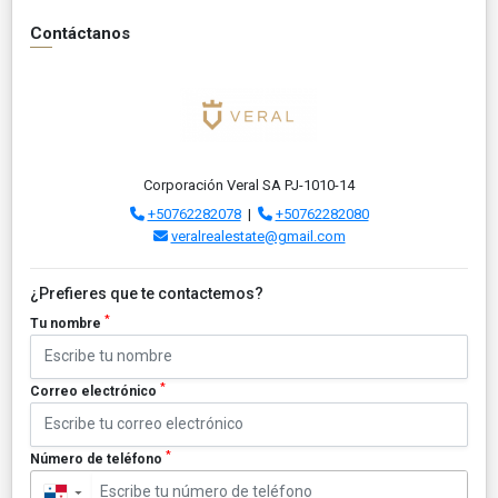
Contáctanos
Corporación Veral SA PJ-1010-14
+50762282078
|
+50762282080
veralrealestate@gmail.com
¿Prefieres que te contactemos?
*
Tu nombre
*
Correo electrónico
*
Número de teléfono
▼