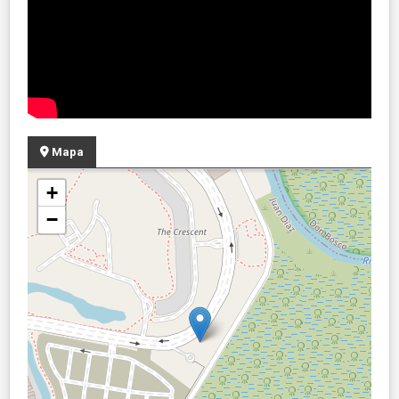
Mapa
+
−