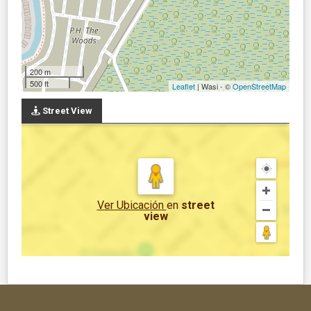
200 m
500 ft
Leaflet
| Wasi - ©
OpenStreetMap
Street View
Ver Ubicación
en
street
view