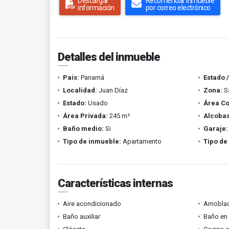
Descargar
Recomendar inmueble
información
por correo electrónico
Detalles del inmueble
País:
Panamá
Estado 
Localidad:
Juan Díaz
Zona:
Sa
Estado:
Usado
Área Co
Área Privada:
245 m²
Alcobas
Baño medio:
Si
Garaje:
Tipo de inmueble:
Apartamento
Tipo de
Características internas
Aire acondicionado
Amobla
Baño auxiliar
Baño en 