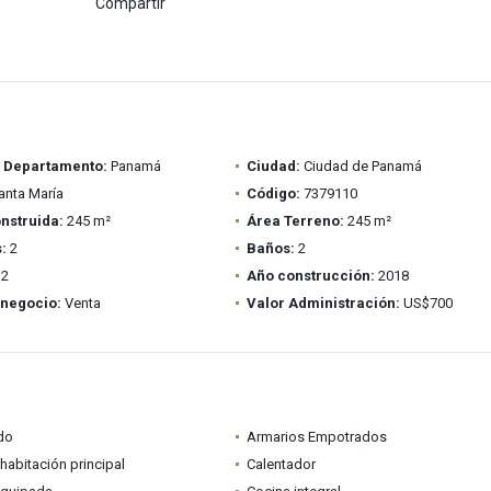
Compartir
/ Departamento:
Panamá
Ciudad:
Ciudad de Panamá
nta María
Código:
7379110
nstruida:
245 m²
Área Terreno:
245 m²
:
2
Baños:
2
2
Año construcción:
2018
 negocio:
Venta
Valor Administración:
US$700
do
Armarios Empotrados
habitación principal
Calentador