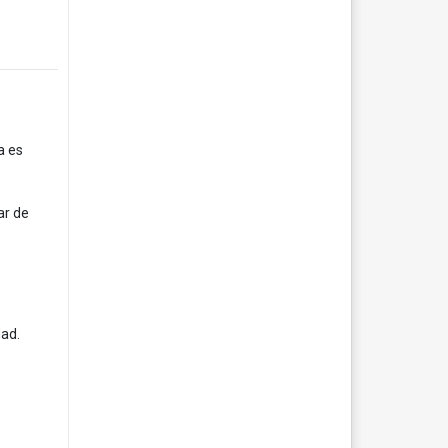
a es
ar de
dad.