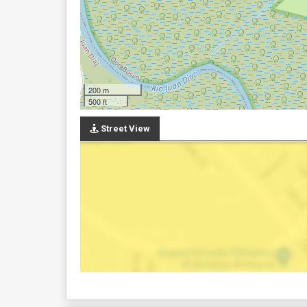
200 m
500 ft
Street View