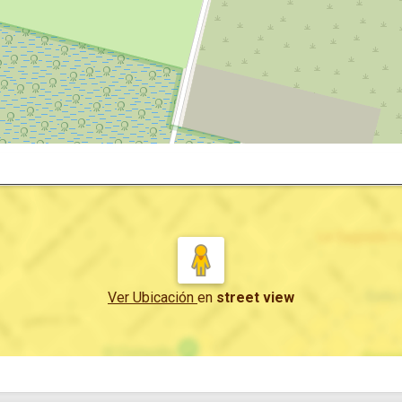
Ver Ubicación
en
street view