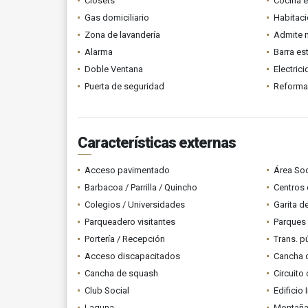
Clósets
Cocina 
Gas domiciliario
Habitaci
Zona de lavandería
Admite 
Alarma
Barra es
Doble Ventana
Electric
Puerta de seguridad
Reform
Características externas
Acceso pavimentado
Área Soc
Barbacoa / Parrilla / Quincho
Centros 
Colegios / Universidades
Garita d
Parqueadero visitantes
Parques
Portería / Recepción
Trans. p
Acceso discapacitados
Cancha 
Cancha de squash
Circuito
Club Social
Edificio 
Laguna
Montañ