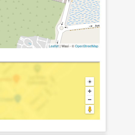
Leaflet
| Wasi - ©
OpenStreetMap