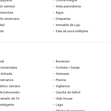
equipada
Cocina integral
ón servicio
Vista panorámica
mascotas
Agua
tilo americano
Despensa
idad
Inmueble de Lujo
ado
Sala de usos múltiples
ial
Ascensor
comerciales
Cochera / Garaje
e Entrada
Gimnasio
 cercanos
Piscina
úblico cercano
Vigilancia
de baloncesto
Cancha de futbol
 cerrado de TV
Club House
Inteligente
Lago
a
Oficina de negocios