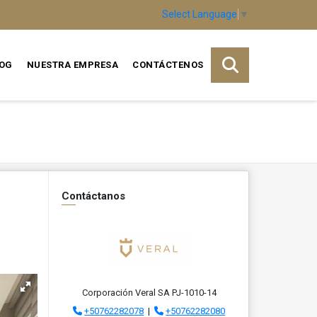
Select Language
▼
OG
NUESTRA EMPRESA
CONTÁCTENOS
Contáctanos
Corporación Veral SA PJ-1010-14
+50762282078
|
+50762282080