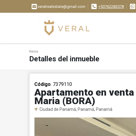
veralrealestate@gmail.com
+50762282078
Inicio
Detalles del inmueble
Código
. 7379110
Apartamento en venta
Maria (BORA)
Ciudad de Panamá, Panamá, Panamá