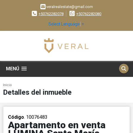
veralrealestate@gmail.com
+50762282078
+50762282080
Select Language
▼
MENÚ
Inicio
Detalles del inmueble
Código
. 10076483
Apartamento en venta