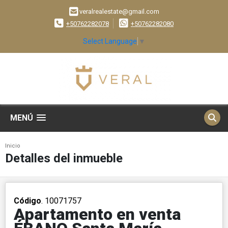
veralrealestate@gmail.com
+50762282078
+50762282080
Select Language
▼
MENÚ
Inicio
Detalles del inmueble
Código
. 10071757
Apartamento en venta