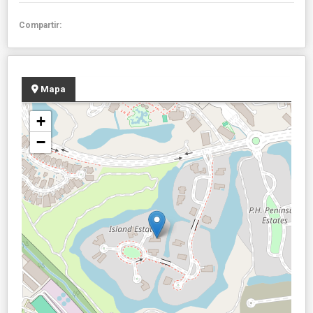
Compartir:
Mapa
+
−