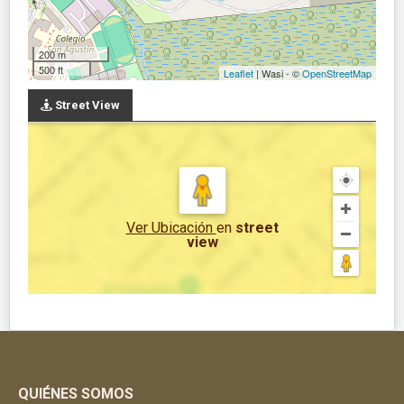
200 m
500 ft
Leaflet
| Wasi - ©
OpenStreetMap
Street View
Ver Ubicación
en
street
view
QUIÉNES SOMOS