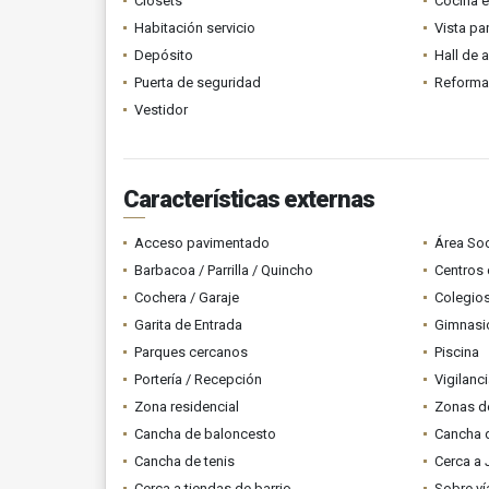
Clósets
Cocina 
Habitación servicio
Vista p
Depósito
Hall de 
Puerta de seguridad
Reform
Vestidor
Características externas
Acceso pavimentado
Área Soc
Barbacoa / Parrilla / Quincho
Centros 
Cochera / Garaje
Colegios
Garita de Entrada
Gimnasi
Parques cercanos
Piscina
Portería / Recepción
Vigilanc
Zona residencial
Zonas d
Cancha de baloncesto
Cancha d
Cancha de tenis
Cerca a 
Cerca a tiendas de barrio
Sobre ví