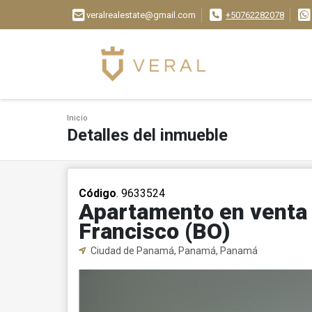
veralrealestate@gmail.com
+50762282078
Inicio
Detalles del inmueble
Código
. 9633524
Apartamento en venta
Francisco (BO)
Ciudad de Panamá, Panamá, Panamá