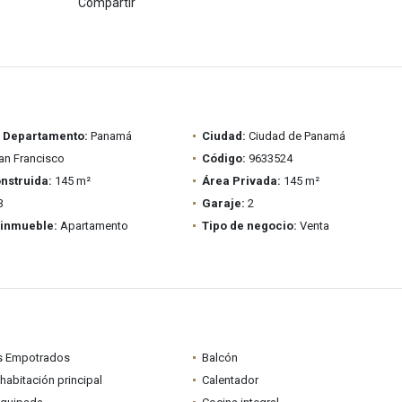
Compartir
/ Departamento:
Panamá
Ciudad:
Ciudad de Panamá
n Francisco
Código:
9633524
nstruida:
145 m²
Área Privada:
145 m²
3
Garaje:
2
 inmueble:
Apartamento
Tipo de negocio:
Venta
s Empotrados
Balcón
habitación principal
Calentador