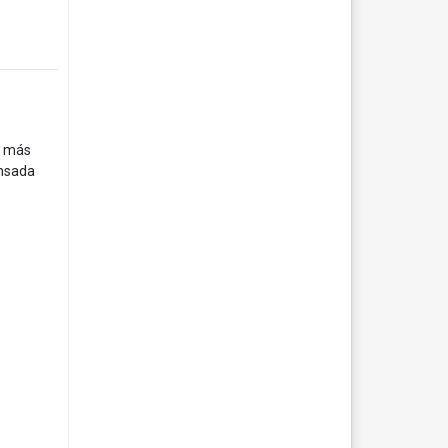
s más
ensada