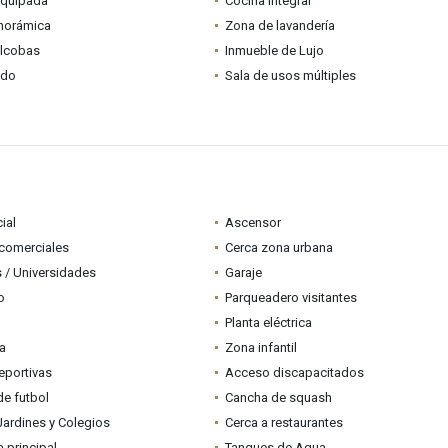
equipada
Cocina integral
anorámica
Zona de lavandería
alcobas
Inmueble de Lujo
ado
Sala de usos múltiples
ial
Ascensor
comerciales
Cerca zona urbana
 / Universidades
Garaje
o
Parqueadero visitantes
Planta eléctrica
ia
Zona infantil
eportivas
Acceso discapacitados
e futbol
Cancha de squash
Jardines y Colegios
Cerca a restaurantes
a principal
Tanques de Agua