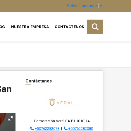
Select Language
▼
OG
NUESTRA EMPRESA
CONTÁCTENOS
Contáctanos
San
Corporación Veral SA PJ-1010-14
+50762282078
|
+50762282080