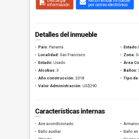
Descargar
Recomendar inmueble
información
por correo electrónico
Detalles del inmueble
País:
Panamá
Estado 
Localidad:
San Francisco
Zona:
Sa
Estado:
Usado
Área Co
Alcobas:
3
Baños:
Año construcción:
2018
Tipo de
Valor Administración:
US$290
Características internas
Aire acondicionado
Armario
Baño auxiliar
Baño en 